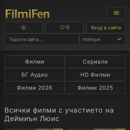
0
Вход в сайта
Превключване
Любими
между
Избери
тъмна
и
светла
тема
Филми
Сериали
Ф
БГ Аудио
HD Филми
С
Филми 2026
Филми 2025
А
Р
Всички филми с участието на
Деймиън Люис
C