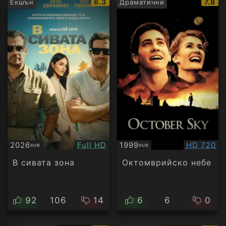
IMDb
IMDb
6.3
7.8
Екшън
Драматични
рейтинг:
рейти
Качество:
Качество
2026
Full HD
1999
HD 720
SUB
SUB
Субтитри
Субтитри
В сивата зона
Октомврийско небе
92
106
14
6
6
0