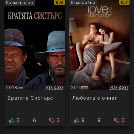
IMDb
IMDb
6.9
6.7
Криминални
Комедийни
рейтинг:
рейти
Качество:
Качество
2018
SD 480
2010
SD 480
SUB
Субтитри
БГ
аудио
Братята Систърс
Любовта е опиат
3
6
3
9
9
0