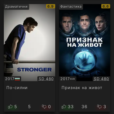
IMDb
IMDb
6.9
6.6
Драматични
Фантастика
рейтинг:
рейти
Качество:
Качество
2017
SD 480
2017
SD 480
SUB
БГ
Субтитри
аудио
По-силни
Признак на живот
5
5
0
33
36
3