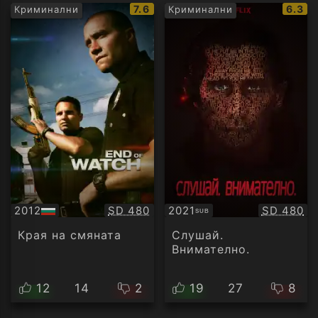
IMDb
IMDb
7.6
6.3
Криминални
Криминални
рейтинг:
рейти
Качество:
Качество
2012
SD 480
2021
SD 480
SUB
БГ
Субтитри
аудио
Края на смяната
Слушай.
Внимателно.
12
14
2
19
27
8