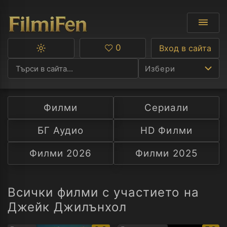
0
Вход в сайта
Превключване
Любими
между
Избери
тъмна
и
светла
тема
Филми
Сериали
Ф
БГ Аудио
HD Филми
С
Филми 2026
Филми 2025
А
Р
Всички филми с участието на
Джейк Джилънхол
C