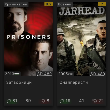
IMDb
IMD
8.2
7
Криминални
Военни
рейтинг:
рейт
Качество:
Качество
2013
SD 480
2005
SD 480
SUB
БГ
Субтитри
аудио
Затворници
Снайперисти
81
89
8
19
41
22