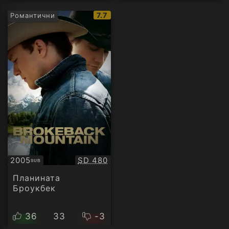
IMDb
7.7
Романтични
рейтинг:
Качество:
2005
SD 480
SUB
Субтитри
Планината
Броукбек
36
33
-3