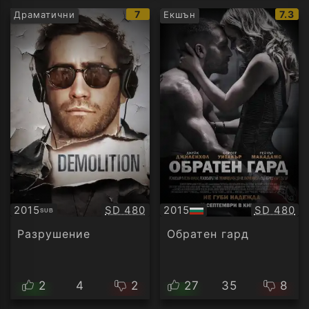
IMDb
IMDb
7
7.3
Драматични
Екшън
рейтинг:
рейти
Качество:
Качество
2015
SD 480
2015
SD 480
SUB
Субтитри
БГ
аудио
Разрушение
Обратен гард
2
4
2
27
35
8