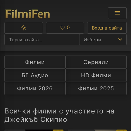
0
Вход в сайта
Превключване
Любими
между
Избери
тъмна
и
светла
тема
Филми
Сериали
Ф
БГ Аудио
HD Филми
С
Филми 2026
Филми 2025
А
Р
Всички филми с участието на
Джейкъб Скипио
C