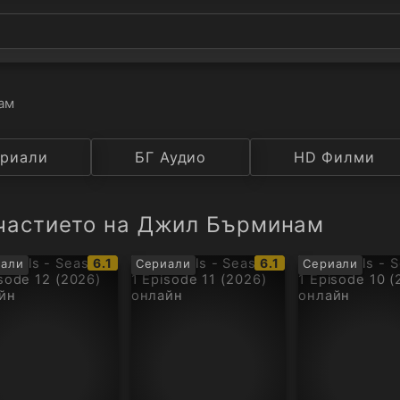
ам
а
риали
Година
БГ Аудио
IMDB
HD Филми
Рейтинг
участието на Джил Бърминам
IMDb
IMDb
6.1
6.1
али
Сериали
Сериали
рейтинг:
рейтинг: