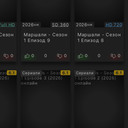
Качество:
Качество:
Качество
Full HD
2026
SD 360
2026
HD 720
SUB
SUB
Субтитри
Субтитри
Сезон
Маршали - Сезон
Маршали - Сезон
1 Епизод 9
1 Епизод 8
0
0
0
0
0
0
0
IMDb
IMDb
IMDb
6.1
6.1
6.1
Сериали
Сериали
рейтинг:
рейтинг:
рейти