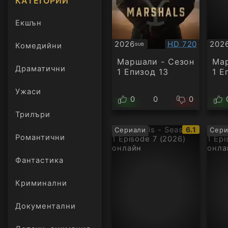
КАТЕГОРИИ
Екшън
Качество:
2026
HD 720
202
Комедийни
SUB
Субтитри
Суб
Маршали - Сезон
Мар
Драматични
1 Епизод 13
1 Е
Ужаси
0
0
0
Трилъри
онлайн
IMDb
6.1
Сериали
Сери
Романтични
рейтинг:
Фантастика
Криминални
Документални