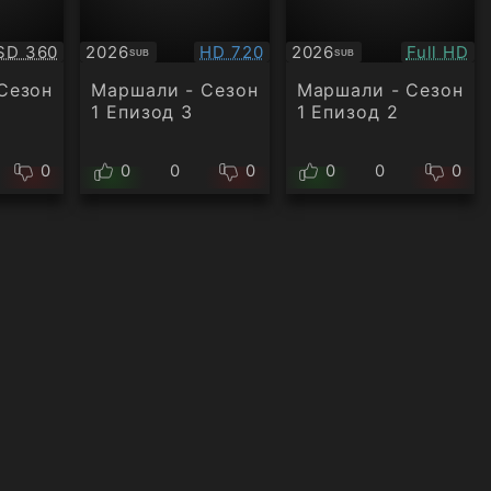
Качество:
Качество:
Качество
SD 360
2026
HD 720
2026
Full HD
SUB
SUB
Субтитри
Субтитри
Сезон
Маршали - Сезон
Маршали - Сезон
1 Епизод 3
1 Епизод 2
0
0
0
0
0
0
0