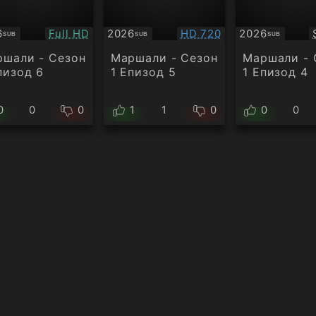
Качество:
Качество:
6
Full HD
2026
HD 720
2026
SUB
SUB
SUB
титри
Субтитри
Субтитри
шали - Сезон
Маршали - Сезон
Маршали - 
пизод 6
1 Епизод 5
1 Епизод 4
0
0
0
1
1
0
0
0