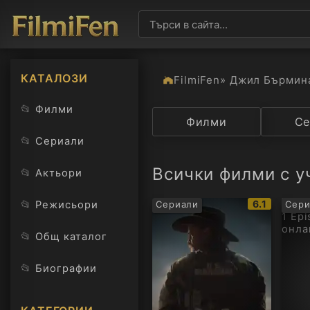
КАТАЛОЗИ
FilmiFen
» Джил Бърмин
📂
Филми
Категория
Филми
Държав
Се
📂
Сериали
Всички филми с 
📂
Актьори
IMDb
📂
6.1
Режисьори
Сериали
Сери
рейтинг:
📂
Общ каталог
📂
Биографии