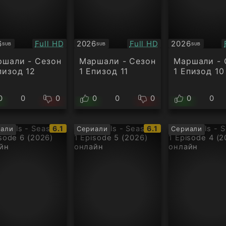
Качество:
Качество:
6
Full HD
2026
Full HD
2026
SUB
SUB
SUB
титри
Субтитри
Субтитри
шали - Сезон
Маршали - Сезон
Маршали - 
пизод 12
1 Епизод 11
1 Епизод 10
0
0
0
0
0
0
0
0
IMDb
IMDb
6.1
6.1
али
Сериали
Сериали
рейтинг:
рейтинг: