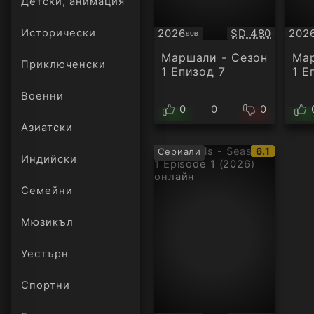
Детски, анимация
Качество:
2026
SD 480
202
Исторически
SUB
Субтитри
Суб
Маршали - Сезон
Мар
Приключенски
1 Епизод 7
1 Е
Военни
0
0
0
Азиатски
IMDb
6.1
Сериали
Индийски
рейтинг:
Семейни
Мюзикъл
Уестърн
Спортни