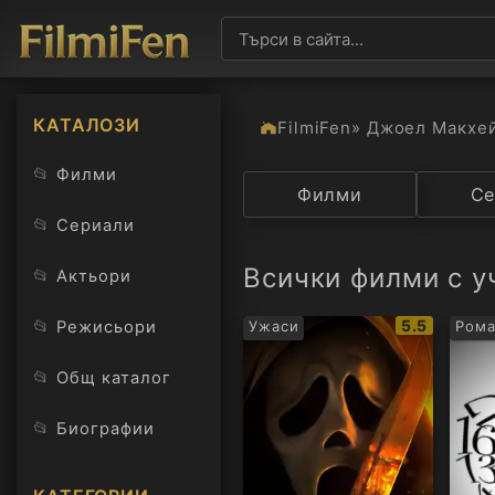
КАТАЛОЗИ
FilmiFen
» Джоел Макхе
📂
Филми
Категория
Филми
Държав
Се
📂
Сериали
Всички филми с у
📂
Актьори
IMDb
📂
5.5
Режисьори
Ужаси
Рома
рейтинг:
📂
Общ каталог
📂
Биографии