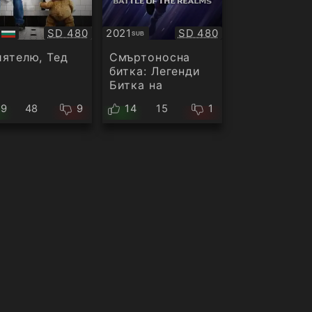
Качество:
Качество:
2
SD 480
2021
SD 480
SUB
Субтитри
ио
ятелю, Тед
Смъртоносна
битка: Легенди
Битка на
царствата
39
48
9
14
15
1