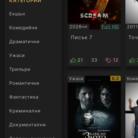
КАТЕГОРИИ
Екшън
Качество:
2026
Full HD
2011
Комедийни
SUB
Субтитри
БГ
ауд
Писък 7
Точ
Драматични
Ужаси
21
33
12
Трилъри
онлайн
IMDb
6.2
Ужаси
Ком
Романтични
рейтинг:
Фантастика
Криминални
Документални