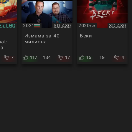
Качество:
Качество:
Качество
Full HD
2021
SD 480
2020
SD 480
SUB
БГ
Субтитри
аудио
Измама за 40
Беки
at:
милиона
ка
7
117
134
17
15
19
4