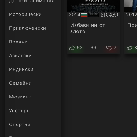
Детски, анимация
Качество:
2014
SD 480
201
Исторически
БГ
БГ
аудио
ауд
Избави ни от
При
Приключенски
злото
Военни
62
69
7
Азиатски
Индийски
Семейни
Мюзикъл
Уестърн
Спортни