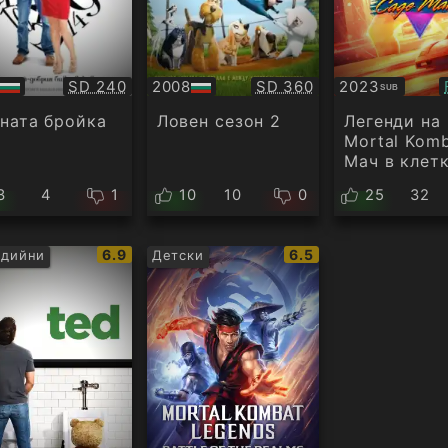
Качество:
Качество:
SD 240
2008
SD 360
2023
SUB
БГ
Субтитри
ио
аудио
ната бройка
Ловен сезон 2
Легенди на
Mortal Komb
Мач в клет
3
4
1
10
10
0
25
32
IMDb
IMDb
6.9
6.5
едийни
Детски
рейтинг:
рейтинг: