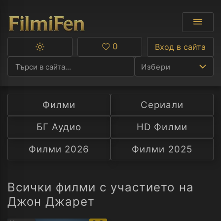
0
Вход в сайта
Превключване
Любими
между
Избери
тъмна
и
светла
тема
Филми
Сериали
Ф
БГ Аудио
HD Филми
С
Филми 2026
Филми 2025
А
Р
Всички филми с участието на
Джон Джарет
C