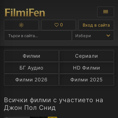
0
Вход в сайта
Превключване
Любими
между
Избери
тъмна
и
светла
тема
Филми
Сериали
Ф
БГ Аудио
HD Филми
С
Филми 2026
Филми 2025
А
Р
Всички филми с участието на
Джон Пол Снид
C