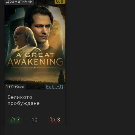
IMDb
6.6
Драматични
рейтинг:
Качество:
2026
Full HD
SUB
Субтитри
Великото
пробуждане
7
10
3