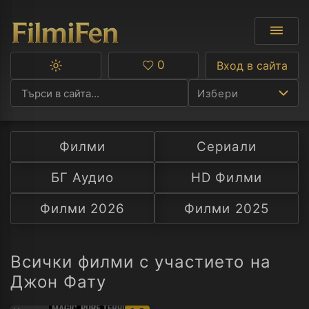
0
Вход в сайта
Превключване
Любими
между
Избери
тъмна
и
светла
тема
Филми
Сериали
Ф
БГ Аудио
HD Филми
С
Филми 2026
Филми 2025
А
Р
Всички филми с участието на
Джон Фату
C