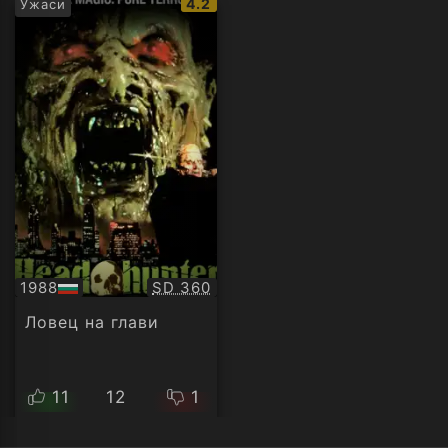
IMDb
4.2
Ужаси
рейтинг:
Качество:
1988
SD 360
БГ
аудио
Ловец на глави
11
12
1