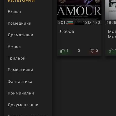
КАТЕГОРИИ
Екшън
Качество:
2012
SD 480
196
Комедийни
БГ
БГ
аудио
ауд
Любов
Мо
Драматични
Мо
Ужаси
1
3
2
Трилъри
онлайн
Романтични
Фантастика
Криминални
Документални