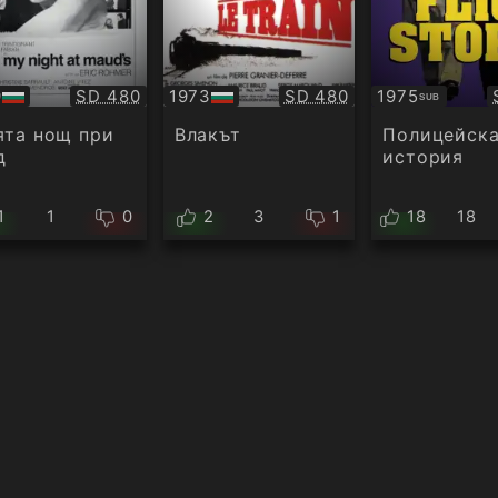
Качество:
Качество:
9
SD 480
1973
SD 480
1975
SUB
БГ
Субтитри
ио
аудио
ята нощ при
Влакът
Полицейск
д
история
1
1
0
2
3
1
18
18