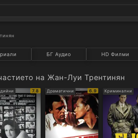
нтинян
а
риали
Година
БГ Аудио
IMDB
HD Филми
Рейтинг
частието на Жан-Луи Трентинян
IMDb
IMDb
7.8
6.9
едийни
Драматични
Криминални
рейтинг:
рейтинг: