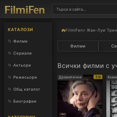
КАТАЛОЗИ
FilmiFen
» Жан-Луи Тре
📂
Филми
Категория
Филми
Държав
Се
📂
Сериали
Всички филми с у
📂
Актьори
IMDb
📂
7.9
Режисьори
Драматични
Ком
рейтинг:
📂
Общ каталог
📂
Биографии