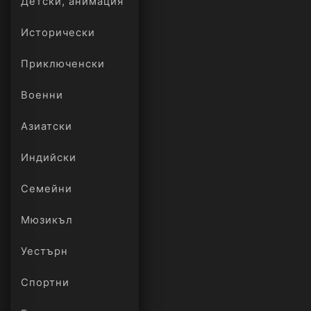
Детски, анимация
Исторически
Приключенски
Военни
Азиатски
Индийски
Семейни
Мюзикъл
Уестърн
Спортни