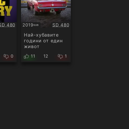
Качество:
Качество:
SD 480
2019
SD 480
SUB
Субтитри
а
Най-хубавите
години от един
живот
0
11
12
1