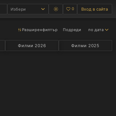
0
Вход в сайта
Избери
Превключване
Любими
между
тъмна
и
светла
Разширен
филтър
Подреди
по дата
Ф
тема
С
Филми 2026
Селекция
Превод
Филми 2025
Актьор
А
Р
C