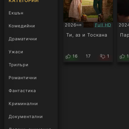
КАТЕГОРИИ
Екшън
Качество:
2026
Full HD
202
Комедийни
SUB
Субтитри
Суб
Ти, аз и Тоскана
Па
Драматични
Ужаси
16
17
1
Трилъри
онлайн
Романтични
Фантастика
Криминални
Документални