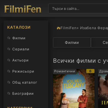
КАТАЛОЗИ
FilmiFen
» Изабела Фера
📂
Филми
Категория
Филми
Държав
Се
📂
Сериали
Всички филми с у
📂
Актьори
IMDb
📂
6
Режисьори
Романтични
Драм
рейтинг:
📂
Общ каталог
📂
Биографии