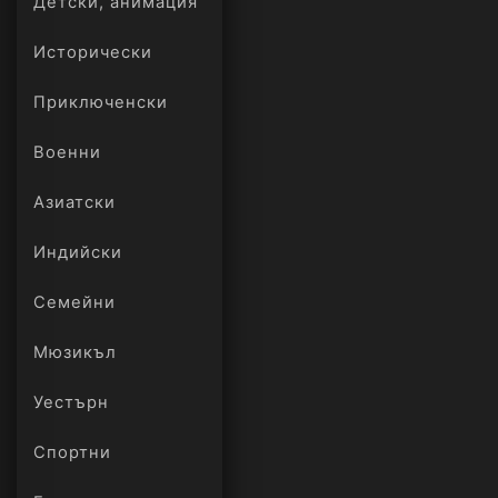
Детски, анимация
Исторически
Приключенски
Военни
Азиатски
Индийски
Семейни
Мюзикъл
Уестърн
Спортни