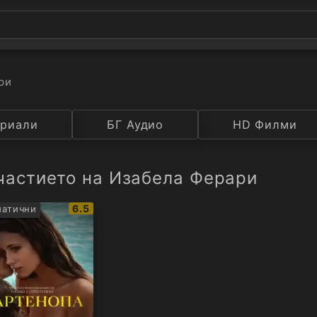
ри
а
риали
Година
БГ Аудио
IMDB
HD Филми
Рейтинг
частието на Изабела Ферари
IMDb
6.5
атични
рейтинг: