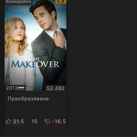
IMDb
5.8
Комедийни
рейтинг:
Качество:
2013
SD 480
БГ
аудио
Преобразяване
31.5
15
-16.5