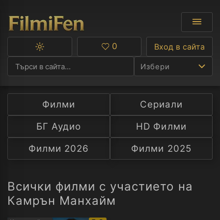
0
Вход в сайта
Превключване
Любими
между
Избери
тъмна
и
светла
тема
Филми
Сериали
Ф
БГ Аудио
HD Филми
С
Филми 2026
Филми 2025
А
Р
Всички филми с участието на
Камрън Манхайм
C