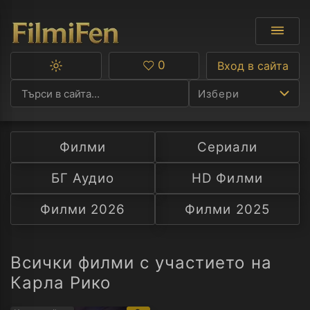
0
Вход в сайта
Превключване
Любими
между
Избери
тъмна
и
светла
тема
Филми
Сериали
Ф
БГ Аудио
HD Филми
С
Филми 2026
Филми 2025
А
Р
Всички филми с участието на
Карла Рико
C