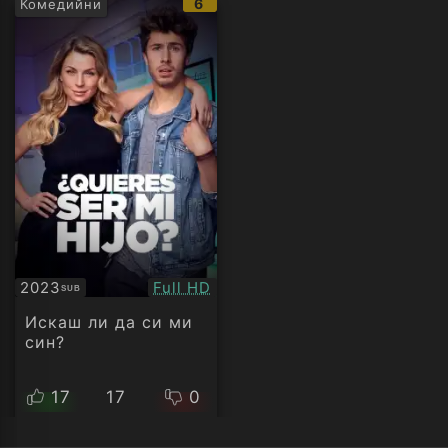
IMDb
6
Комедийни
рейтинг:
Качество:
2023
Full HD
SUB
Субтитри
Искаш ли да си ми
син?
17
17
0