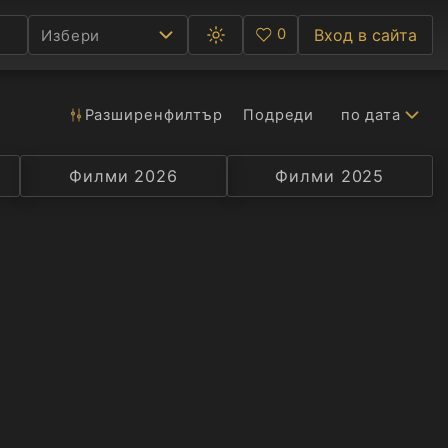
0
Вход в сайта
Избери
Превключване
Любими
между
тъмна
и
светла
Разширен
филтър
Подреди
по дата
Ф
тема
С
Филми 2026
Селекция
Превод
Филми 2025
Актьор
А
Р
C