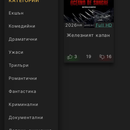
КАТЕГОРИИ
Екшън
Качество:
2026
Full HD
Комедийни
SUB
Субтитри
Железният капан
Драматични
Ужаси
3
19
16
Трилъри
онлайн
Романтични
Фантастика
Криминални
Документални