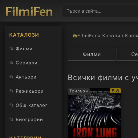
КАТАЛОЗИ
FilmiFen
» Каролин Капл
📂
Филми
Категория
Филми
Държав
Се
📂
Сериали
Всички филми с у
📂
Актьори
IMDb
📂
5.8
Режисьори
Трилъри
рейтинг:
📂
Общ каталог
📂
Биографии