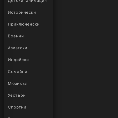
Детски, анимация
Исторически
Приключенски
Военни
Азиатски
Индийски
Семейни
Мюзикъл
Уестърн
Спортни