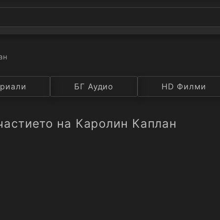
ан
а
риали
Година
БГ Аудио
IMDB
HD Филми
Рейтинг
частието на Каролин Каплан