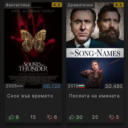
IMDb
IMDb
4.3
6.5
Фантастика
Драматични
рейтинг:
рейти
Качество:
Качество
2005
HD 720
2019
SD 480
SUB
Субтитри
БГ
аудио
Скок във времето
Песента на имената
9
15
6
30
35
5