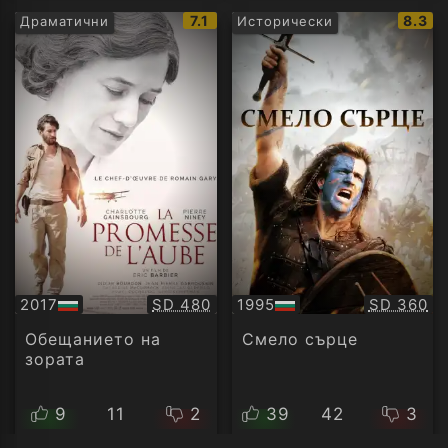
IMDb
IMDb
7.1
8.3
Драматични
Исторически
рейтинг:
рейти
Качество:
Качество
2017
SD 480
1995
SD 360
БГ
БГ
аудио
аудио
Обещанието на
Смело сърце
зората
9
11
2
39
42
3