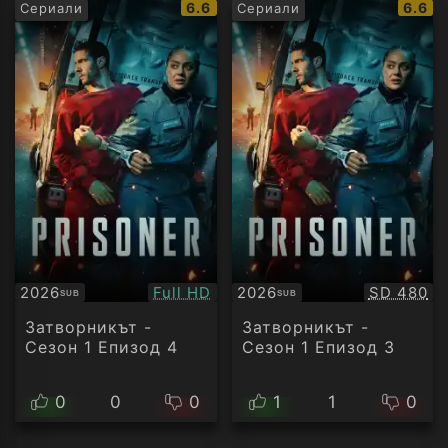
IMDb
IMDb
6.6
6.6
Сериали
Сериали
рейтинг:
рейти
Качество:
Качество
2026
Full HD
2026
SD 480
SUB
SUB
Субтитри
Субтитри
Затворникът -
Затворникът -
Сезон 1 Епизод 4
Сезон 1 Епизод 3
0
0
0
1
1
0