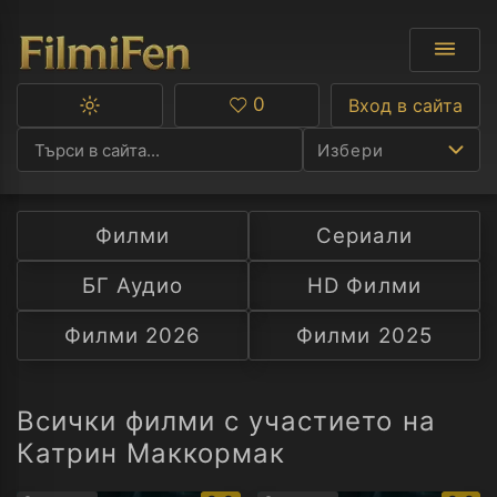
0
Вход в сайта
Превключване
Любими
между
Избери
тъмна
и
светла
тема
Филми
Сериали
Ф
БГ Аудио
HD Филми
С
Филми 2026
Филми 2025
А
Р
Всички филми с участието на
Катрин Маккормак
C