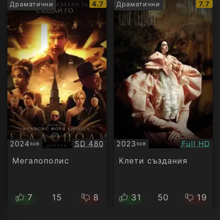
IMDb
IMDb
4.7
7.7
Драматични
Драматични
рейтинг:
рейт
Качество:
Качество
2024
SD 480
2023
Full HD
SUB
SUB
Субтитри
Субтитри
Мегалополис
Клети създания
7
15
8
31
50
19