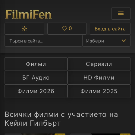
0
Вход в сайта
Превключване
Любими
между
Избери
тъмна
и
светла
тема
Филми
Сериали
Ф
БГ Аудио
HD Филми
С
Филми 2026
Филми 2025
А
Р
Всички филми с участието на
Кейли Гилбърт
C