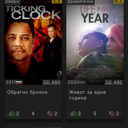
IMDb
IMDb
5.3
6.3
Екшън
Драматични
рейтинг:
рейти
Качество:
Качество
2011
SD 480
2020
SD 480
SUB
БГ
Субтитри
аудио
Обратно броене
Живот за една
година
2
4
2
3
5
2