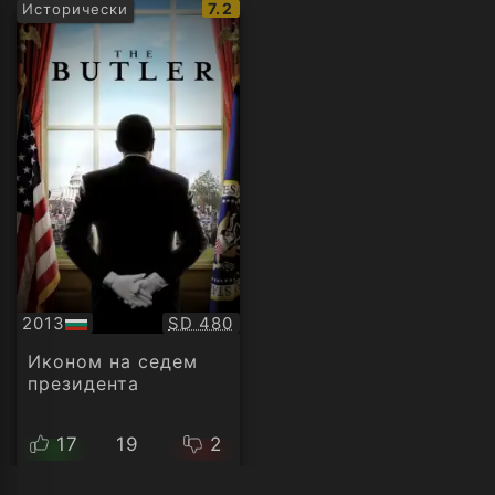
IMDb
7.2
Исторически
рейтинг:
Качество:
2013
SD 480
БГ
аудио
Иконом на седем
президента
17
19
2