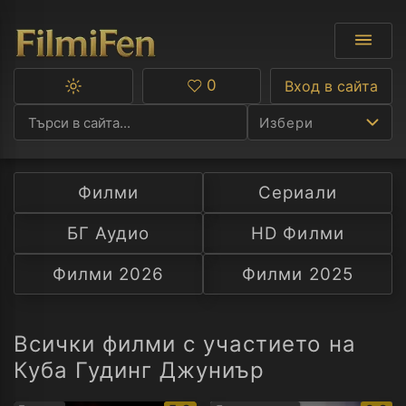
0
Вход в сайта
Превключване
Любими
между
Избери
тъмна
и
светла
тема
Филми
Сериали
Ф
БГ Аудио
HD Филми
С
Филми 2026
Филми 2025
А
Р
Всички филми с участието на
Куба Гудинг Джуниър
C