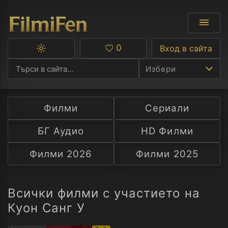
0
Вход в сайта
Превключване
Любими
между
Избери
тъмна
и
светла
тема
Филми
Сериали
Ф
БГ Аудио
HD Филми
С
Филми 2026
Филми 2025
А
Р
Всички филми с участието на
Куон Санг У
C