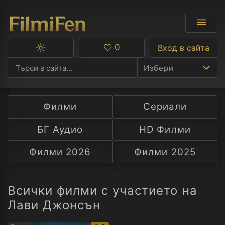
0
Вход в сайта
Превключване
Любими
между
Избери
тъмна
и
светла
тема
Филми
Сериали
Ф
БГ Аудио
HD Филми
С
Филми 2026
Филми 2025
А
Р
Всички филми с участието на
Лави Джонсън
C