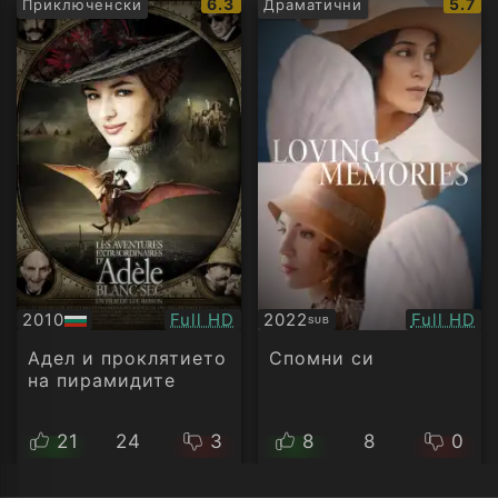
IMDb
IMDb
6.3
5.7
Приключенски
Драматични
рейтинг:
рейти
Качество:
Качество
2010
Full HD
2022
Full HD
SUB
БГ
Субтитри
аудио
Адел и проклятието
Спомни си
на пирамидите
21
24
3
8
8
0