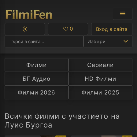
0
Вход в сайта
Превключване
Любими
между
Избери
тъмна
и
светла
тема
Филми
Сериали
Ф
БГ Аудио
HD Филми
С
Филми 2026
Филми 2025
А
Р
Всички филми с участието на
Луис Бургоа
C