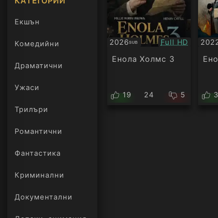
КАТЕГОРИИ
Екшън
Качество:
2026
Full HD
202
Комедийни
SUB
Субтитри
Суб
Енола Холмс 3
Ено
Драматични
Ужаси
19
24
5
Трилъри
онлайн
Романтични
Фантастика
Криминални
Документални