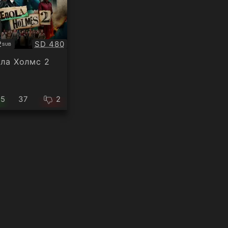
Качество:
2
SD 480
SUB
титри
ла Холмс 2
35
37
2