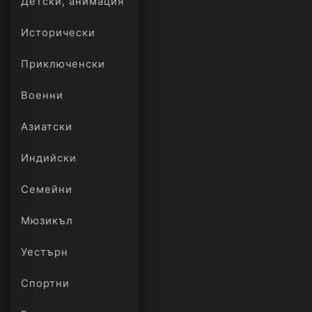
Детски, анимация
Исторически
Приключенски
Военни
Азиатски
Индийски
Семейни
Мюзикъл
Уестърн
Спортни