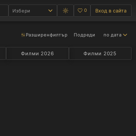
0
Вход в сайта
Избери
Превключване
Любими
между
тъмна
и
светла
Разширен
филтър
Подреди
по дата
Ф
тема
С
Филми 2026
Селекция
Превод
Филми 2025
Актьор
А
Р
C