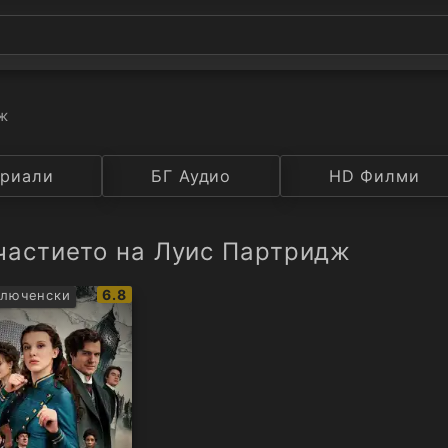
дж
а
риали
Година
БГ Аудио
IMDB
HD Филми
Рейтинг
частието на Луис Партридж
IMDb
6.8
люченски
рейтинг: