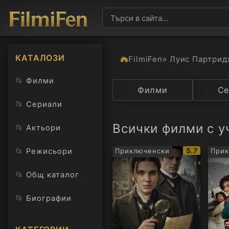
КАТАЛОЗИ
FilmiFen
» Луис Партри
📂
Филми
Категория
Филми
Държав
Се
📂
Сериали
Всички филми с у
📂
Актьори
IMDb
📂
5.7
Режисьори
Приключенски
Прик
рейтинг:
📂
Общ каталог
📂
Биографии