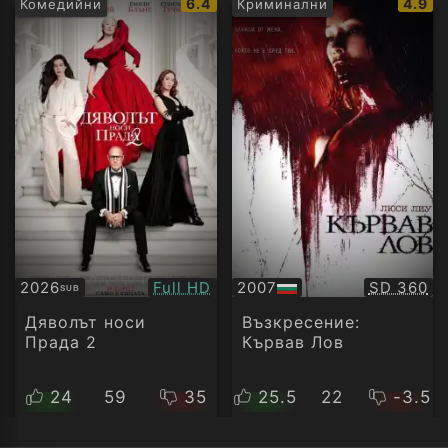
IMDb
IMDb
6.4
4.9
Комедийни
Криминални
рейтинг:
рейти
Качество:
Качество
2026
Full HD
2007
SD 360
SUB
Субтитри
БГ
аудио
Дяволът носи
Възкресение:
Прада 2
Кървав Лов
24
59
35
25.5
22
-3.5