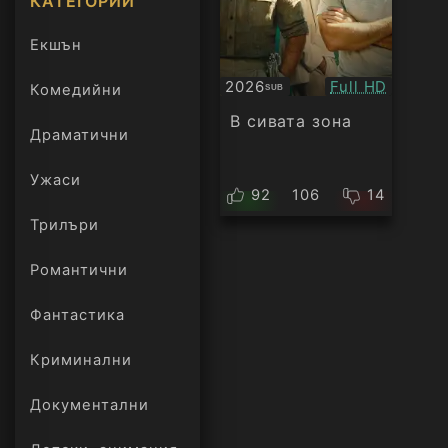
КАТЕГОРИИ
Екшън
Качество:
2026
Full HD
Комедийни
SUB
Субтитри
В сивата зона
Драматични
Ужаси
92
106
14
Трилъри
онлайн
Романтични
Фантастика
Криминални
Документални