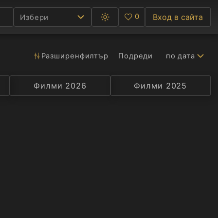
0
Вход в сайта
Избери
Превключване
Любими
между
тъмна
и
светла
Разширен
филтър
Подреди
по дата
Ф
тема
С
Филми 2026
Селекция
Превод
Филми 2025
Актьор
А
Р
C