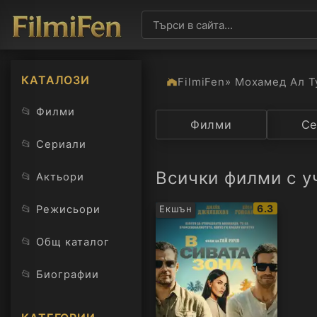
КАТАЛОЗИ
FilmiFen
» Мохамед Ал Т
📂
Филми
Категория
Филми
Държав
Се
📂
Сериали
Всички филми с у
📂
Актьори
IMDb
📂
6.3
Режисьори
Екшън
рейтинг:
📂
Общ каталог
📂
Биографии