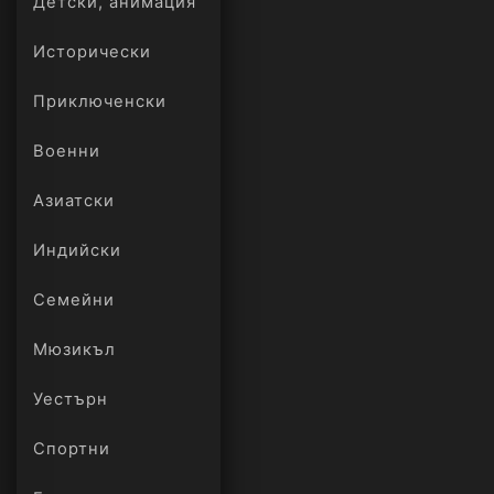
Детски, анимация
Исторически
Приключенски
Военни
Азиатски
Индийски
Семейни
Мюзикъл
Уестърн
Спортни