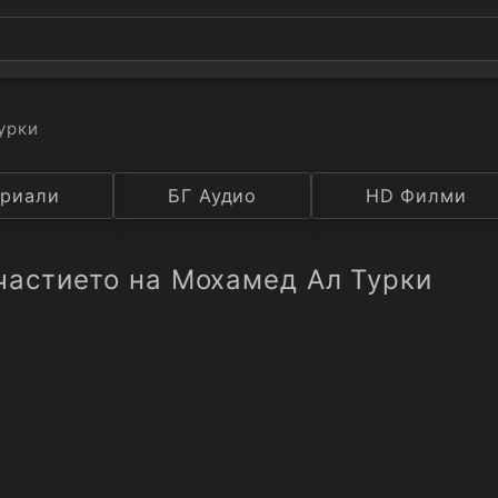
урки
а
риали
Година
БГ Аудио
IMDB
HD Филми
Рейтинг
частието на Мохамед Ал Турки