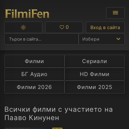
0
Вход в сайта
Превключване
Любими
между
Избери
тъмна
и
светла
тема
Филми
Сериали
Ф
БГ Аудио
HD Филми
С
Филми 2026
Филми 2025
А
Р
Всички филми с участието на
Пааво Кинунен
C