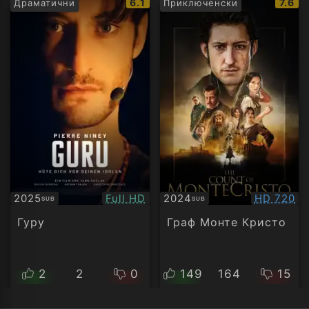
IMDb
IMDb
6.1
7.6
Драматични
Приключенски
рейтинг:
рейти
Качество:
Качество
2025
Full HD
2024
HD 720
SUB
SUB
Субтитри
Субтитри
Гуру
Граф Монте Кристо
2
2
0
149
164
15