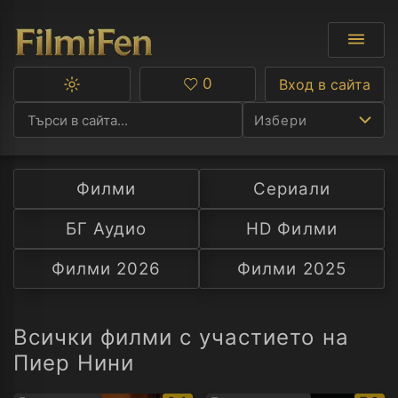
0
Вход в сайта
Превключване
Любими
между
Избери
тъмна
и
светла
тема
Филми
Сериали
Ф
БГ Аудио
HD Филми
С
Филми 2026
Филми 2025
А
Р
Всички филми с участието на
Пиер Нини
C