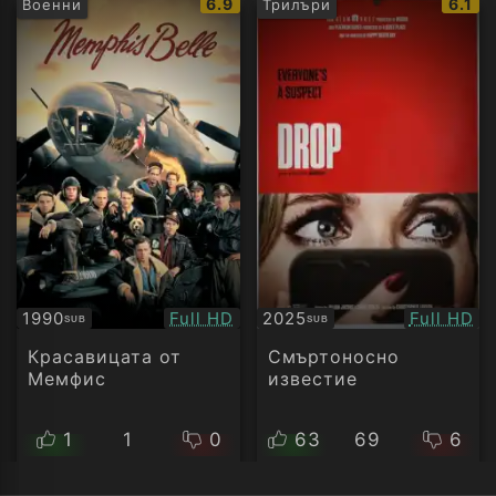
IMDb
IMDb
6.9
6.1
Военни
Трилъри
рейтинг:
рейти
Качество:
Качество
1990
Full HD
2025
Full HD
SUB
SUB
Субтитри
Субтитри
Красавицата от
Смъртоносно
Мемфис
известие
1
1
0
63
69
6