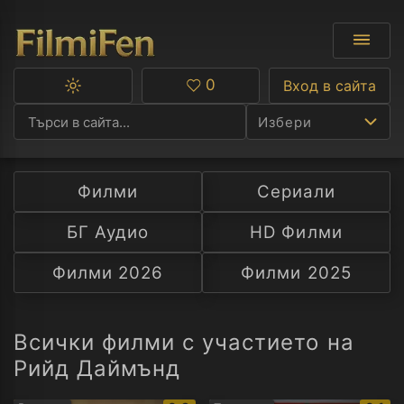
0
Вход в сайта
Превключване
Любими
между
Избери
тъмна
и
светла
тема
Филми
Сериали
Ф
БГ Аудио
HD Филми
С
Филми 2026
Филми 2025
А
Р
Всички филми с участието на
Рийд Даймънд
C