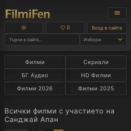
0
Вход в сайта
Превключване
Любими
между
Избери
тъмна
и
светла
тема
Филми
Сериали
Ф
БГ Аудио
HD Филми
С
Филми 2026
Филми 2025
А
Р
Всички филми с участието на
Санджай Апан
C