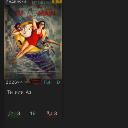
IMDb
6.1
Индийски
рейтинг:
Качество:
2026
Full HD
SUB
Субтитри
Ти или Аз
13
16
3