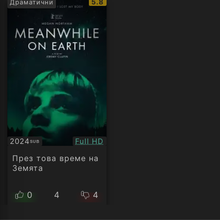
IMDb
5.8
Драматични
рейтинг:
Качество:
2024
Full HD
SUB
Субтитри
През това време на
Земята
0
4
4