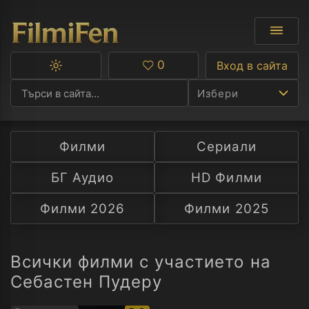
0
Вход в сайта
Превключване
Любими
между
Избери
тъмна
и
светла
тема
Филми
Сериали
Ф
БГ Аудио
HD Филми
С
Филми 2026
Филми 2025
А
Р
Всички филми с участието на
Себастен Пудеру
C