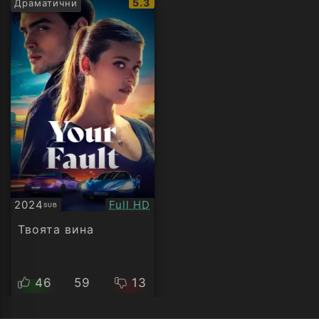
IMDb
5.3
Драматични
рейтинг:
Качество:
2024
Full HD
SUB
Субтитри
Твоята вина
46
59
13