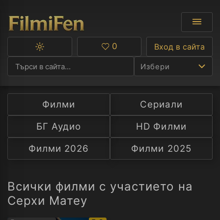
0
Вход в сайта
Превключване
Любими
между
Избери
тъмна
и
светла
тема
Филми
Сериали
Ф
БГ Аудио
HD Филми
С
Филми 2026
Филми 2025
А
Р
Всички филми с участието на
Серхи Матеу
C