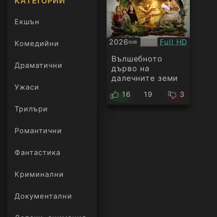
КАТЕГОРИИ
Екшън
Качество:
2026
Full HD
Комедийни
SUB
Субтитри
Вълшебното
Драматични
дърво на
далечните земи
Ужаси
16
19
3
Трилъри
онлайн
Романтични
Фантастика
Криминални
Документални