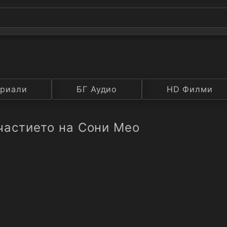
а
риали
Година
БГ Аудио
IMDB
HD Филми
Рейтинг
частието на Сони Мео