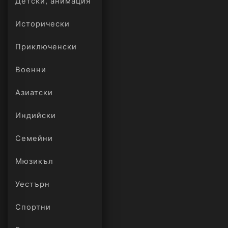
Детски, анимация
Исторически
Приключенски
Военни
Азиатски
Индийски
Семейни
Мюзикъл
Уестърн
Спортни