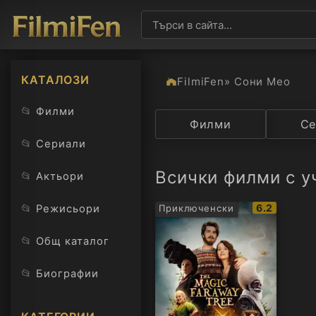
КАТАЛОЗИ
FilmiFen
» Сони Мео
📂
Филми
Категория
Филми
Държав
Се
📂
Сериали
Всички филми с у
📂
Актьори
IMDb
📂
6.2
Режисьори
Приключенски
рейтинг:
📂
Общ каталог
📂
Биографии