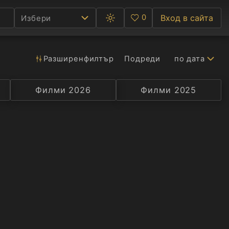
0
Вход в сайта
Избери
Превключване
Любими
между
тъмна
и
светла
Разширен
филтър
Подреди
по дата
Ф
тема
С
Филми 2026
Селекция
Превод
Филми 2025
Актьор
А
Р
C