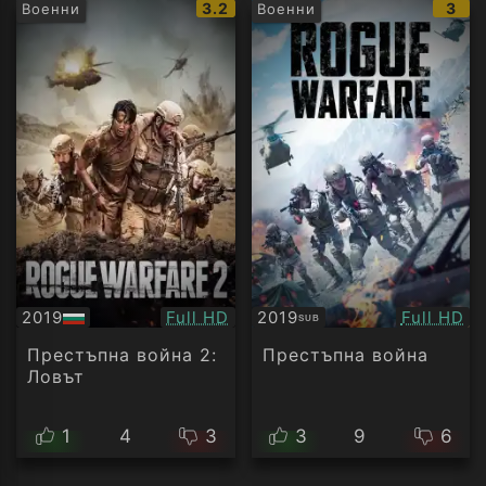
IMDb
IMD
3.2
3
Военни
Военни
рейтинг:
рейт
Качество:
Качество
2019
Full HD
2019
Full HD
SUB
БГ
Субтитри
аудио
Престъпна война 2:
Престъпна война
Ловът
1
4
3
3
9
6