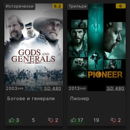
IMDb
IMD
6.2
6
Исторически
Трилъри
рейтинг:
рейт
Качество:
Качество
2003
SD 480
2013
SD 480
SUB
SUB
Субтитри
Субтитри
Богове и генерали
Пионер
3
5
2
17
19
2