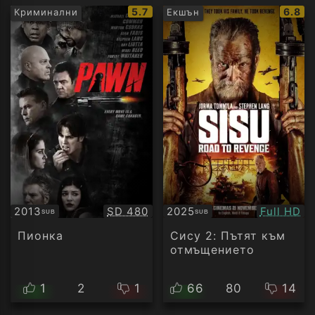
IMDb
IMDb
5.7
6.8
Криминални
Екшън
рейтинг:
рейти
Качество:
Качество
2013
SD 480
2025
Full HD
SUB
SUB
Субтитри
Субтитри
Пионка
Сису 2: Пътят към
отмъщението
1
2
1
66
80
14