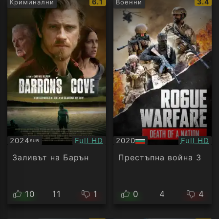
IMDb
IMDb
6.1
3.4
Криминални
Военни
рейтинг:
рейти
Качество:
Качество
2024
Full HD
2020
Full HD
SUB
Субтитри
БГ
аудио
Заливът на Барън
Престъпна война 3
10
11
1
0
4
4