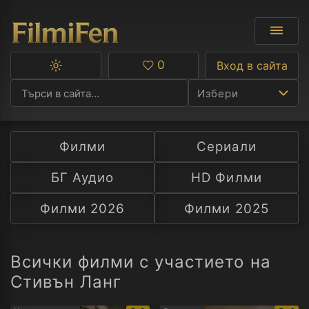
0
Вход в сайта
Превключване
Любими
между
Избери
тъмна
и
светла
тема
Филми
Сериали
Ф
БГ Аудио
HD Филми
С
Филми 2026
Филми 2025
А
Р
Всички филми с участието на
Стивън Ланг
C