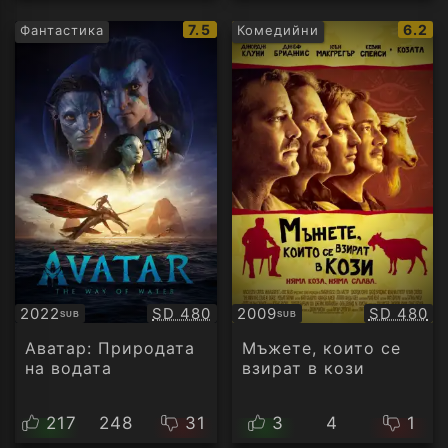
IMDb
IMDb
7.5
6.2
Фантастика
Комедийни
рейтинг:
рейти
Качество:
Качество
2022
SD 480
2009
SD 480
SUB
SUB
Субтитри
Субтитри
Аватар: Природата
Мъжете, които се
на водата
взират в кози
217
248
31
3
4
1