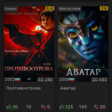
IMDb
IMDb
5.4
7.9
Екшън
Фантастика
рейтинг:
рейти
Качество:
Качество
2002
SD 360
2009
SD 480
БГ
БГ
аудио
аудио
Противоотрова
Аватар
10
10
0
125
145
20