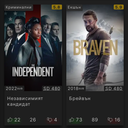
IMDb
IMDb
5.8
5.9
Криминални
Екшън
рейтинг:
рейти
Качество:
Качество
2022
SD 480
2018
SD 480
SUB
SUB
Субтитри
Субтитри
Независимият
Брейвън
кандидат
22
26
4
73
89
16