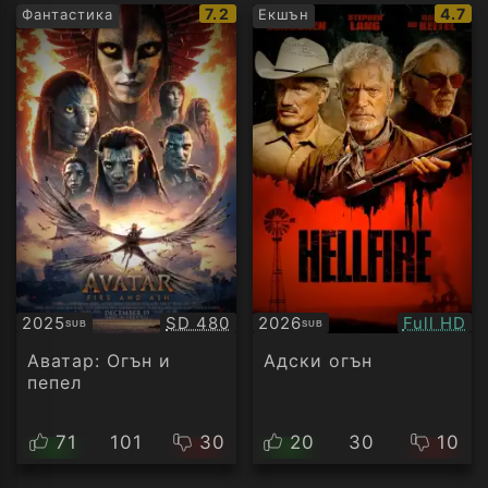
IMDb
IMDb
7.2
4.7
Фантастика
Екшън
рейтинг:
рейти
Качество:
Качество
2025
SD 480
2026
Full HD
SUB
SUB
Субтитри
Субтитри
Аватар: Огън и
Адски огън
пепел
71
101
30
20
30
10