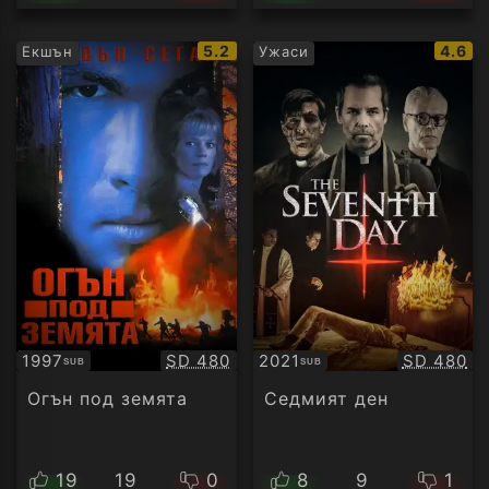
IMDb
IMDb
5.2
4.6
Екшън
Ужаси
рейтинг:
рейти
Качество:
Качество
1997
SD 480
2021
SD 480
SUB
SUB
Субтитри
Субтитри
Огън под земята
Седмият ден
19
19
0
8
9
1