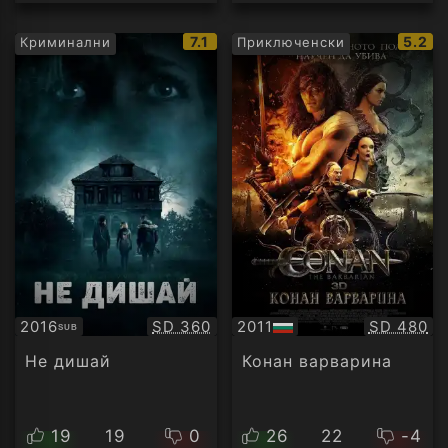
IMDb
IMDb
7.1
5.2
Криминални
Приключенски
рейтинг:
рейти
Качество:
Качество
2016
SD 360
2011
SD 480
SUB
Субтитри
БГ
аудио
Не дишай
Конан варварина
19
19
0
26
22
-4