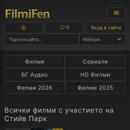
0
Вход в сайта
Превключване
Любими
между
Избери
тъмна
и
светла
тема
Филми
Сериали
Ф
БГ Аудио
HD Филми
С
Филми 2026
Филми 2025
А
Р
Всички филми с участието на
Стийв Парк
C