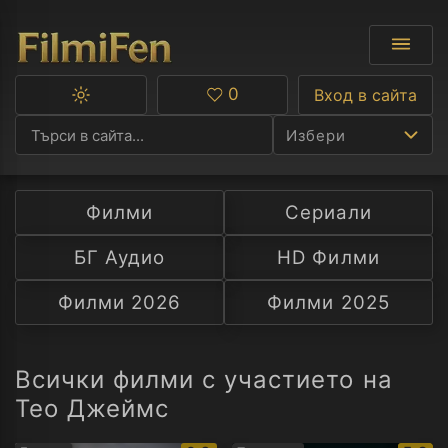
0
Вход в сайта
Превключване
Любими
между
Избери
тъмна
и
светла
тема
Филми
Сериали
Ф
БГ Аудио
HD Филми
С
Филми 2026
Филми 2025
А
Р
Всички филми с участието на
Тео Джеймс
C