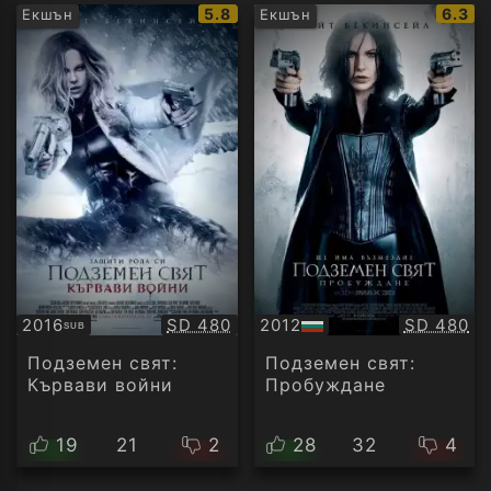
IMDb
IMDb
5.8
6.3
Екшън
Екшън
рейтинг:
рейти
Качество:
Качество
2016
SD 480
2012
SD 480
SUB
Субтитри
БГ
аудио
Подземен свят:
Подземен свят:
Кървави войни
Пробуждане
19
21
2
28
32
4