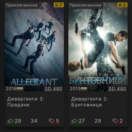
IMDb
IMDb
5.7
6.2
Приключенски
Приключенски
рейтинг:
рейти
Качество:
Качество
2016
SD 480
2015
SD 480
БГ
БГ
аудио
аудио
Дивергенти 3:
Дивергенти 2:
Предани
Бунтовници
29
34
5
27
29
2