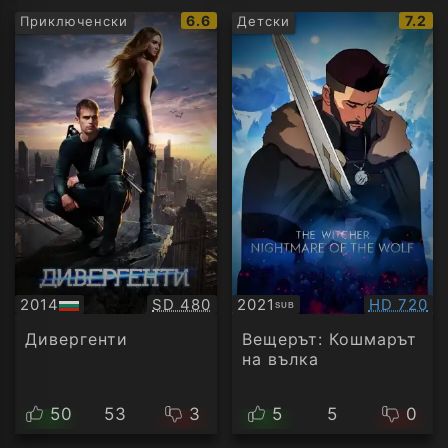
IMDb
IMDb
6.6
7.2
Приключенски
Детски
рейтинг:
рейти
Качество:
Качество
2014
SD 480
2021
HD 720
SUB
БГ
Субтитри
аудио
Дивергенти
Вещерът: Кошмарът
на вълка
50
53
3
5
5
0