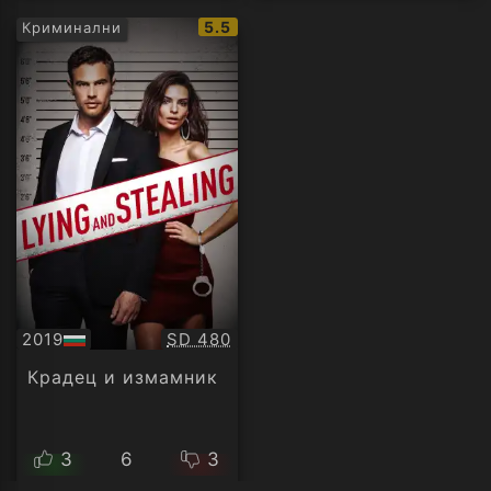
IMDb
5.5
Криминални
рейтинг:
Качество:
2019
SD 480
БГ
аудио
Крадец и измамник
3
6
3