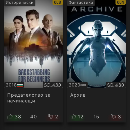
IMDb
IMDb
6.3
6.4
Исторически
Фантастика
рейтинг:
рейти
Качество:
Качество
2018
SD 480
2020
SD 480
SUB
БГ
Субтитри
аудио
Предателство за
Архив
начинаещи
38
40
2
12
15
3