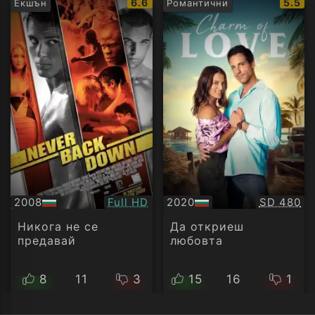
IMDb
IMDb
6.6
5.5
Екшън
Романтични
рейтинг:
рейти
Качество:
Качество
2008
Full HD
2020
SD 480
БГ
БГ
аудио
аудио
Никога не се
Да откриеш
предавай
любовта
8
11
3
15
16
1