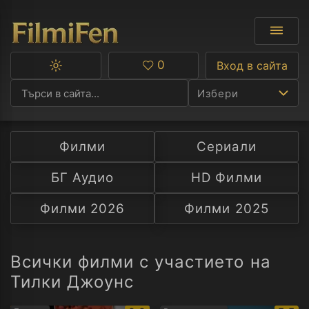
0
Вход в сайта
Превключване
Любими
между
Избери
тъмна
и
светла
тема
Филми
Сериали
Ф
БГ Аудио
HD Филми
С
Филми 2026
Филми 2025
А
Р
Всички филми с участието на
Тилки Джоунс
C