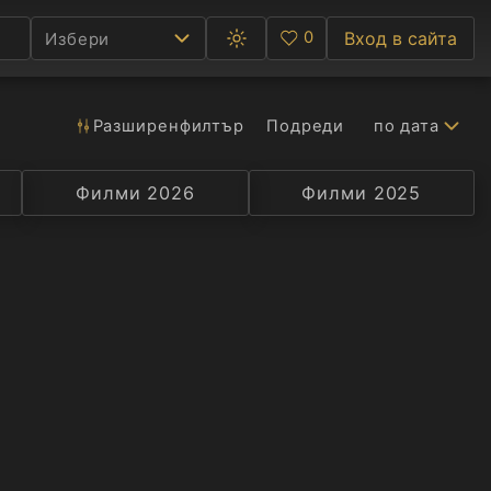
0
Вход в сайта
Избери
Превключване
Любими
между
тъмна
и
светла
Разширен
филтър
Подреди
по дата
Ф
тема
С
Филми 2026
Селекция
Превод
Филми 2025
Актьор
А
Р
C