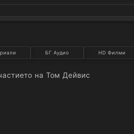
а
риали
Година
БГ Аудио
IMDB
HD Филми
Рейтинг
частието на Том Дейвис