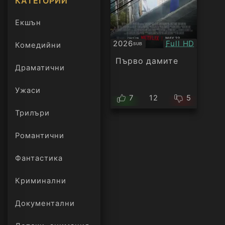
КАТЕГОРИИ
Екшън
Качество:
2026
Full HD
Комедийни
SUB
Субтитри
Първо дамите
Драматични
Ужаси
7
12
5
Трилъри
онлайн
Романтични
Фантастика
Криминални
Документални