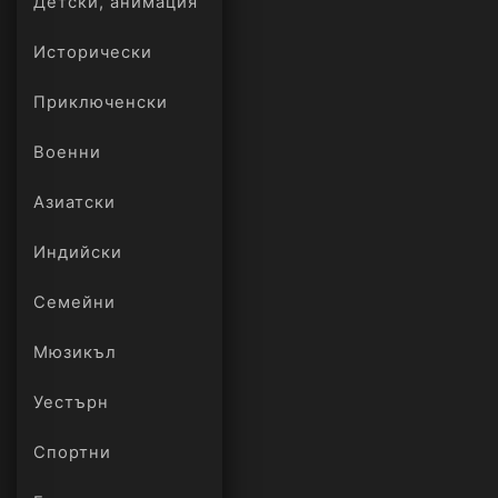
Детски, анимация
Исторически
Приключенски
Военни
Азиатски
Индийски
Семейни
Мюзикъл
Уестърн
Спортни