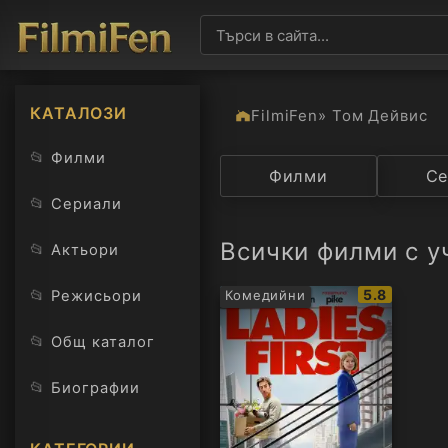
КАТАЛОЗИ
FilmiFen
» Том Дейвис
📂
Филми
Категория
Филми
Държав
Се
📂
Сериали
Всички филми с у
📂
Актьори
IMDb
📂
5.8
Режисьори
Комедийни
рейтинг:
📂
Общ каталог
📂
Биографии