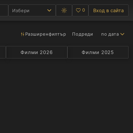
0
Вход в сайта
Избери
Превключване
Любими
между
тъмна
и
светла
Разширен
филтър
Подреди
по дата
Ф
тема
С
Филми 2026
Селекция
Превод
Филми 2025
Актьор
А
Р
C