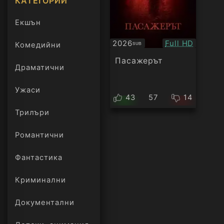
КАТЕГОРИИ
Екшън
Качество:
2026
Full HD
Комедийни
SUB
Субтитри
Пасажерът
Драматични
Ужаси
43
57
14
Трилъри
онлайн
Романтични
Фантастика
Криминални
Документални