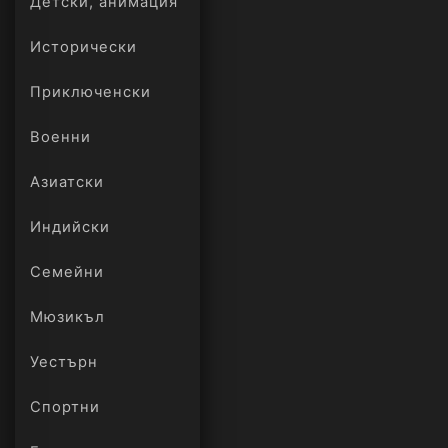
Детски, анимация
Исторически
Приключенски
Военни
Азиатски
Индийски
Семейни
Мюзикъл
Уестърн
Спортни