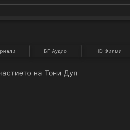
а
риали
Година
БГ Аудио
IMDB
HD Филми
Рейтинг
частието на Тони Дуп