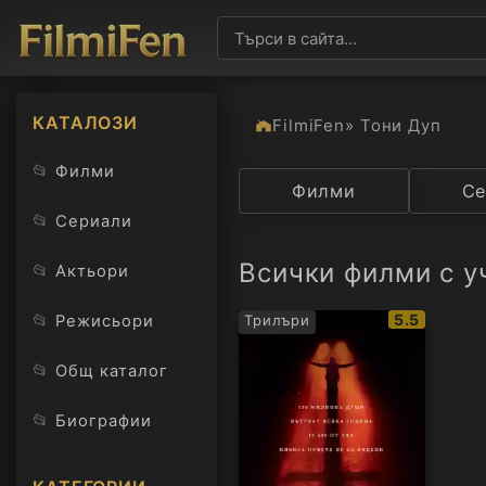
КАТАЛОЗИ
FilmiFen
» Тони Дуп
📂
Филми
Категория
Филми
Държав
Се
📂
Сериали
Всички филми с у
📂
Актьори
IMDb
📂
5.5
Режисьори
Трилъри
рейтинг:
📂
Общ каталог
📂
Биографии