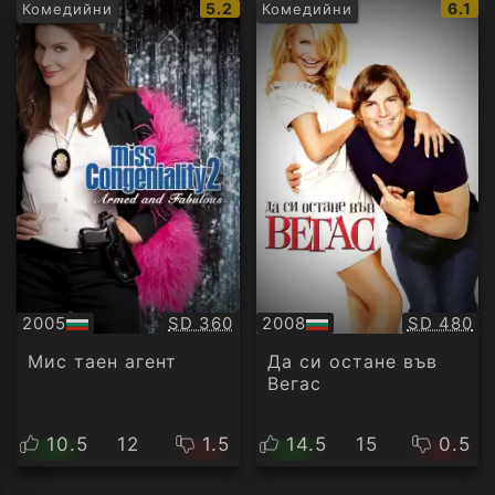
IMDb
IMDb
5.2
6.1
Комедийни
Комедийни
рейтинг:
рейти
Качество:
Качество
2005
SD 360
2008
SD 480
БГ
БГ
аудио
аудио
Мис таен агент
Да си остане във
Вегас
10.5
12
1.5
14.5
15
0.5