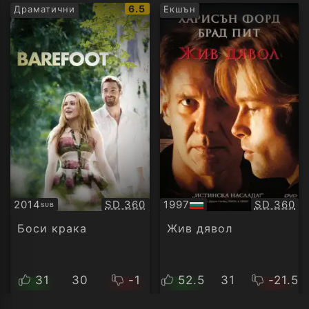
IMDb
6.5
Драматични
Екшън
рейтинг:
Качество:
Качество
2014
SD 360
1997
SD 360
SUB
Субтитри
БГ
аудио
Боси крака
Жив дявол
31
30
-1
52.5
31
-21.5