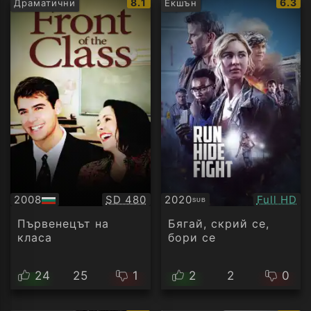
IMDb
IMDb
8.1
6.3
Драматични
Екшън
рейтинг:
рейти
Качество:
Качество
2008
SD 480
2020
Full HD
SUB
БГ
Субтитри
аудио
Първенецът на
Бягай, скрий се,
класа
бори се
24
25
1
2
2
0