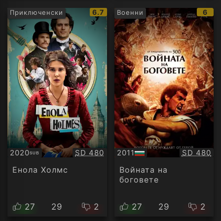
IMDb
IMD
6.7
6
Приключенски
Военни
рейтинг:
рейт
Качество:
Качество
2020
SD 480
2011
SD 480
SUB
Субтитри
БГ
аудио
Енола Холмс
Войната на
боговете
27
29
2
27
29
2