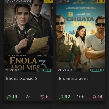
IMDb
IMDb
5.7
6.3
Приключенски
Екшън
рейтинг:
рейти
Качество:
Качество
2026
Full HD
2026
Full HD
SUB
SUB
Субтитри
Субтитри
Енола Холмс 3
В сивата зона
19
25
6
92
106
14