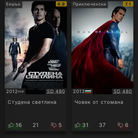
IMDb
IMDb
4.9
7.1
Екшън
Приключенски
рейтинг:
рейт
Качество:
Качество
2012
SD 480
2013
SD 480
SUB
Субтитри
БГ
аудио
Студена светлина
Човек от стомана
16
21
5
31
37
6