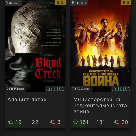
IMDb
IMDb
5.3
6.8
Ужаси
Екшън
рейтинг:
рейти
Качество:
Качество
2009
Full HD
2024
Full HD
SUB
SUB
Субтитри
Субтитри
Аленият поток
Министерство на
неджентълменската
война
19
22
3
161
181
20