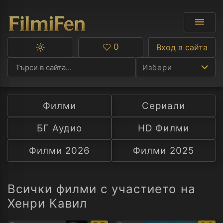
0
Вход в сайта
Превключване
Любими
между
Избери
тъмна
и
светла
тема
Филми
Сериали
Ф
БГ Аудио
HD Филми
С
Филми 2026
Филми 2025
А
Р
Всички филми с участието на
Хенри Кавил
C