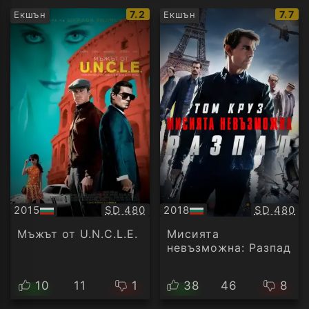
IMDb
IMDb
7.2
7.7
Екшън
Екшън
рейтинг:
рейт
Качество:
Качество
2015
SD 480
2018
SD 480
БГ
БГ
аудио
аудио
Мъжът от U.N.C.L.E.
Мисията
невъзможна: Разпад
10
11
1
38
46
8