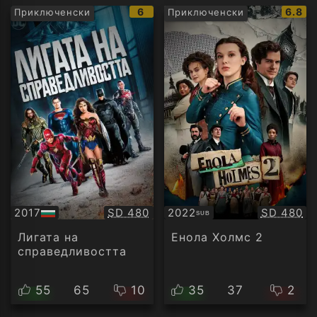
IMDb
IMDb
6
6.8
Приключенски
Приключенски
рейтинг:
рейти
Качество:
Качество
2017
SD 480
2022
SD 480
SUB
БГ
Субтитри
аудио
Лигата на
Енола Холмс 2
справедливостта
55
65
10
35
37
2