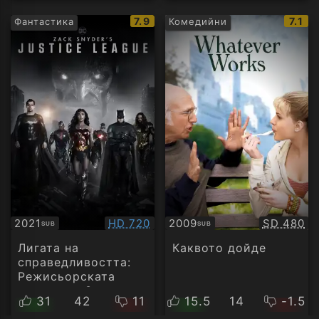
IMDb
IMDb
7.9
7.1
Фантастика
Комедийни
рейтинг:
рейт
Качество:
Качество
2021
HD 720
2009
SD 480
SUB
SUB
Субтитри
Субтитри
Лигата на
Каквото дойде
справедливостта:
Режисьорската
версия на Зак
31
42
11
15.5
14
-1.5
Снайдър