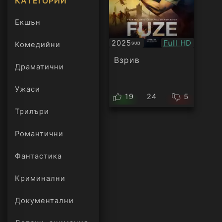
КАТЕГОРИИ
Екшън
Качество:
2025
Full HD
Комедийни
SUB
Субтитри
Взрив
Драматични
Ужаси
19
24
5
Трилъри
онлайн
Романтични
Фантастика
Криминални
Документални