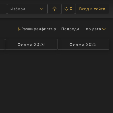
0
Вход в сайта
Избери
Превключване
Любими
между
тъмна
и
светла
Разширен
филтър
Подреди
по дата
Ф
тема
С
Филми 2026
Селекция
Превод
Филми 2025
Актьор
А
Р
C