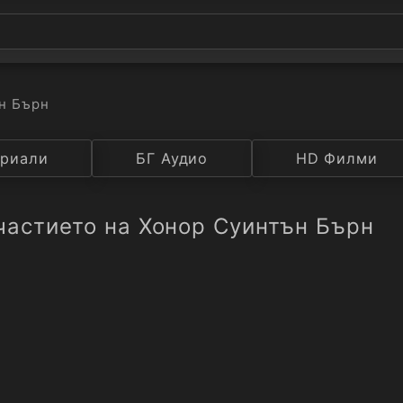
н Бърн
а
риали
Година
БГ Аудио
IMDB
HD Филми
Рейтинг
частието на Хонор Суинтън Бърн