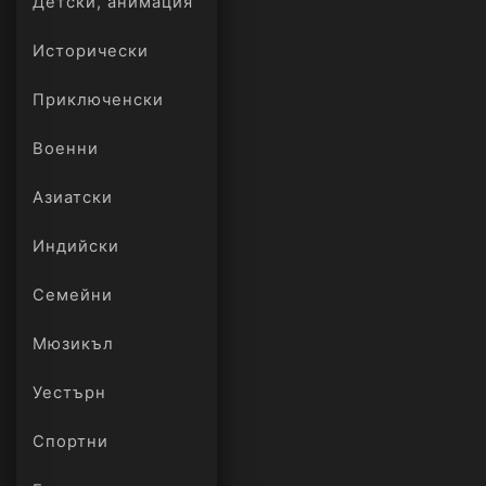
Детски, анимация
Исторически
Приключенски
Военни
Азиатски
Индийски
Семейни
Мюзикъл
Уестърн
Спортни