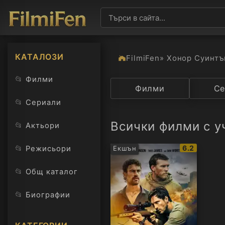
КАТАЛОЗИ
FilmiFen
» Хонор Суинтъ
📂
Филми
Категория
Филми
Държав
Се
📂
Сериали
Всички филми с у
📂
Актьори
IMDb
📂
6.2
Режисьори
Екшън
рейтинг:
📂
Общ каталог
📂
Биографии