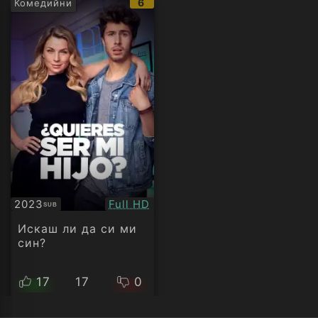
IMDb
6
Комедийни
рейтинг:
Качество:
2023
Full HD
SUB
Субтитри
Искаш ли да си ми
син?
17
17
0