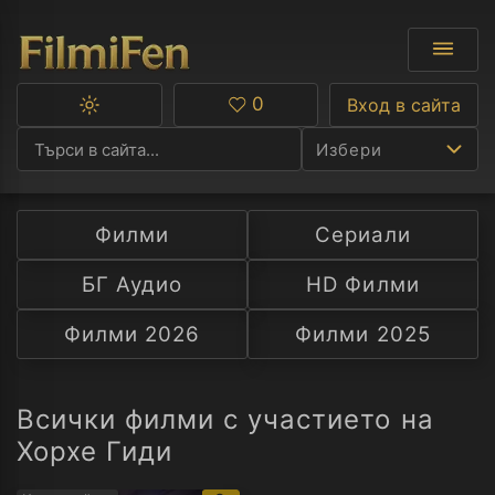
0
Вход в сайта
Превключване
Любими
между
Избери
тъмна
и
светла
тема
Филми
Сериали
Ф
БГ Аудио
HD Филми
С
Филми 2026
Филми 2025
А
Р
Всички филми с участието на
Хорхе Гиди
C