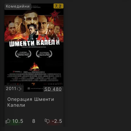
IMDb
7.2
Комедийни
рейтинг:
2011
Качество:
SD 480
Оригинално
аудио
Операция Шменти
Капели
10.5
8
-2.5