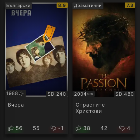
IMDb
IMDb
8.9
7.3
Български
Драматични
рейтинг:
рейти
1988
Качество:
Качество
SD 240
2004
SD 480
SUB
Оригинално
Субтитри
аудио
Вчера
Страстите
Христови
56
55
-1
38
42
4