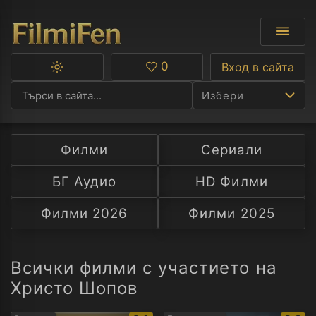
0
Вход в сайта
Превключване
Любими
между
Избери
тъмна
и
светла
тема
Филми
Сериали
Ф
БГ Аудио
HD Филми
С
Филми 2026
Филми 2025
А
Р
Всички филми с участието на
Христо Шопов
C