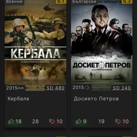
IMDb
IMDb
6.1
6.3
Военни
Български
рейтинг:
рейти
2015
Качество:
Качество
2015
SD 480
SD 240
SUB
Оригинално
Субтитри
аудио
Кербала
Досието Петров
18
28
10
9
19
10