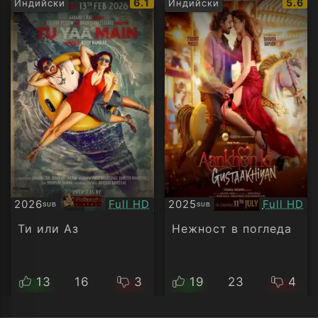
IMDb
IMDb
6.1
5.6
Индийски
Индийски
рейтинг:
рейти
Качество:
Качество
2026
Full HD
2025
Full HD
SUB
SUB
Субтитри
Субтитри
Ти или Аз
Нежност в погледа
13
16
3
19
23
4