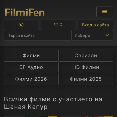
0
Вход в сайта
Превключване
Любими
между
Избери
тъмна
и
светла
тема
Филми
Сериали
Ф
БГ Аудио
HD Филми
С
Филми 2026
Филми 2025
А
Р
Всички филми с участието на
Шаная Капур
C