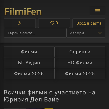
0
Вход в сайта
Превключване
Любими
между
Избери
тъмна
и
светла
тема
Филми
Сериали
Ф
БГ Аудио
HD Филми
С
Филми 2026
Филми 2025
А
Р
Всички филми с участието на
Юририя Дел Вайе
C