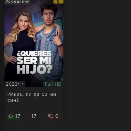
IMDb
6
Комедийни
рейтинг:
Качество:
2023
Full HD
SUB
Субтитри
Искаш ли да си ми
син?
17
17
0