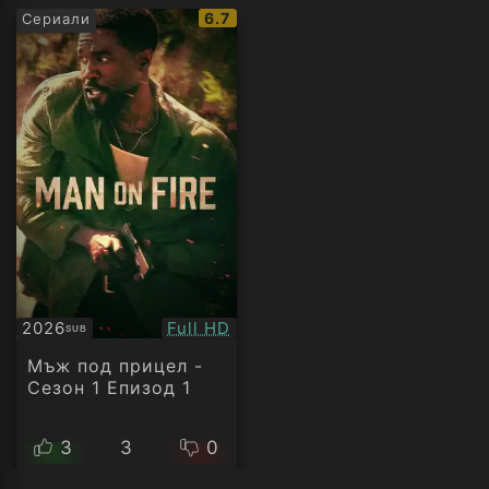
IMDb
6.7
Сериали
рейтинг:
Качество:
2026
Full HD
SUB
Субтитри
Мъж под прицел -
Сезон 1 Епизод 1
3
3
0