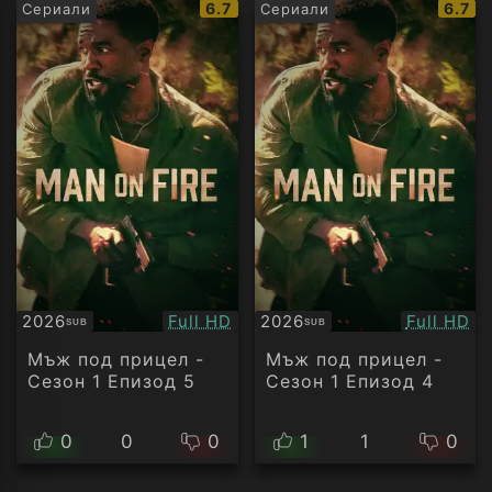
IMDb
IMDb
6.7
6.7
Сериали
Сериали
рейтинг:
рейти
Качество:
Качество
2026
Full HD
2026
Full HD
SUB
SUB
Субтитри
Субтитри
Мъж под прицел -
Мъж под прицел -
Сезон 1 Епизод 5
Сезон 1 Епизод 4
0
0
0
1
1
0