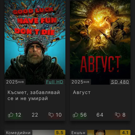
рейтинг:
рейти
Качество:
Качество
2025
Full HD
2025
SD 480
SUB
SUB
Субтитри
Субтитри
Късмет, забавлявай
Август
се и не умирай
12
22
10
56
64
8
IMDb
IMDb
5.5
4.1
Комедийни
Екшън