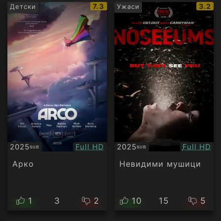
IMDb
IMDb
7.3
3.2
Детски
Ужаси
рейтинг:
рейти
Качество:
Качество
2025
Full HD
2025
Full HD
SUB
SUB
Субтитри
Субтитри
Арко
Невидими мушици
1
3
2
10
15
5