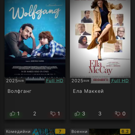
Качество:
Качество
2025
Full HD
2025
Full HD
SUB
SUB
Субтитри
Субтитри
Волфганг
Ела Маккей
1
2
1
3
3
0
IMDb
IMDb
7
6.2
Комедийни
Военни