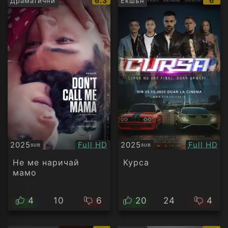
6.3
6
Драматични
Екшън
рейтинг:
рейт
Качество:
Качество
2025
Full HD
2025
Full HD
SUB
SUB
Субтитри
Субтитри
Не ме наричай
Курса
мамо
4
10
6
20
24
4