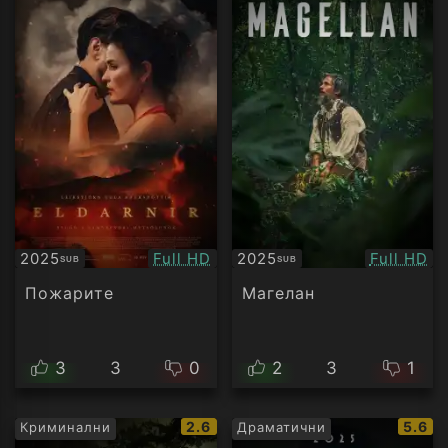
Качество:
Качество
2025
Full HD
2025
Full HD
SUB
SUB
Субтитри
Субтитри
Пожарите
Магелан
3
3
0
2
3
1
IMDb
IMDb
2.6
5.6
Криминални
Драматични
рейтинг:
рейти