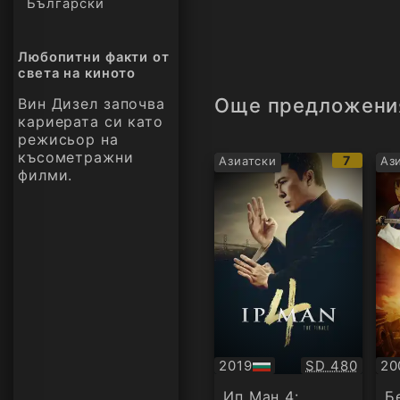
Български
Любопитни факти от
света на киното
Още предложени
Вин Дизел започва
кариерата си като
режисьор на
късометражни
IMDb
7
Азиатски
Аз
филми.
рейтинг
Качество:
2019
SD 480
20
БГ
Су
аудио
Ип Ман 4:
Б