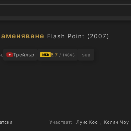
ламеняване
Flash Point (2007)
н.
Трейлър
6.7
/ 14643
IMDb
SUB
атски
Участват:
Луис Коо
,
Колин Чоу