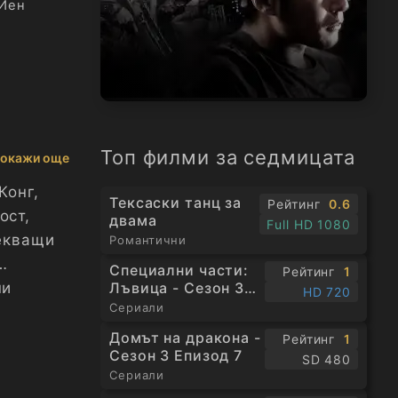
Йен
Топ филми за седмицата
окажи още
Конг,
Тексаски танц за
Рейтинг
0.6
ост,
двама
Full HD 1080
рекващи
Романтични
Специални части:
Рейтинг
1
Лъвица - Сезон 3
ни
HD 720
Епизод 1
Сериали
Домът на дракона -
Рейтинг
1
Сезон 3 Епизод 7
SD 480
Сериали