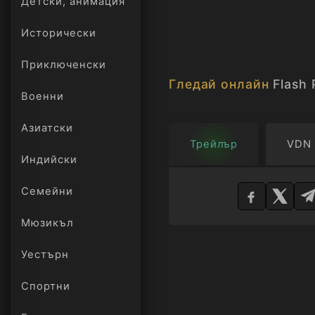
Детски, анимация
Исторически
Приключенски
Гледай онлайн
Flash 
Военни
Азиатски
Трейлър
VDN
Индийски
Изберете
Семейни
плейър
Мюзикъл
Уестърн
Спортни