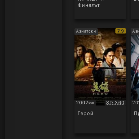
Финалът
IMDb
7.9
Азиатски
Аз
рейтинг:
Качество:
2002
SD 360
20
SUB
Субтитри
Су
Герой
П