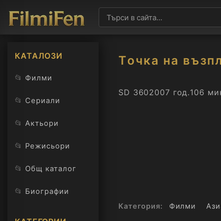
КАТАЛОЗИ
Tочка на възп
📂
Филми
SD 360
2007 год.
106 ми
📂
Сериали
📂
Актьори
📂
Режисьори
📂
Общ каталог
📂
Биографии
Категория:
Филми
Ази