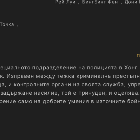
Рей Луи
,
БингБинг Фен
,
Дони 
Tочка
,
П
пециалното подразделение на полицията в Хонг 
ек. Изправен между тежка криминална престъпн
ща, и контролните органи на своята служба, уп
 задържане насилие, той е принуден, и оцелява
рение само на добрите умения в източните бой
тях...