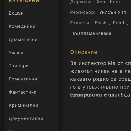
КАТЕГОРИИ
Държава:
Xонг-Конг
Режисьор:
Уилсън Уип
Екшън
Етикети:
Flash
,
Point
,
Комедийни
възпламеняване
Драматични
Описание
Ужаси
За инспектор Ма от с
Трилъри
онлайн
животът никак не е л
каквато рядко се сре
Романтични
го в упражнявано при
Фантастика
единствено и благода
Невероятен екшън!
изкуства и не само на 
Криминални
Документални