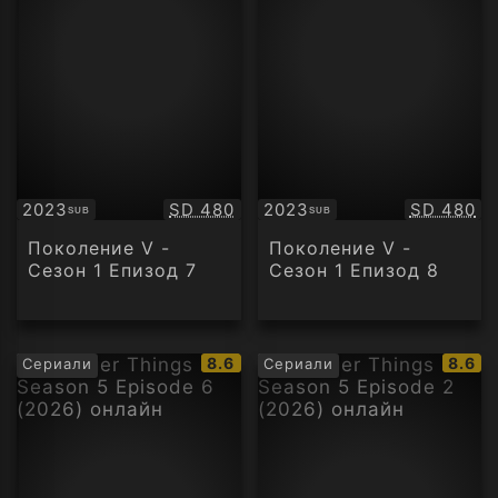
Качество:
Качество
2023
SD 480
2023
SD 480
SUB
SUB
Субтитри
Субтитри
Поколение V -
Поколение V -
Сезон 1 Епизод 7
Сезон 1 Епизод 8
IMDb
IMDb
8.6
8.6
Сериали
Сериали
рейтинг:
рейти