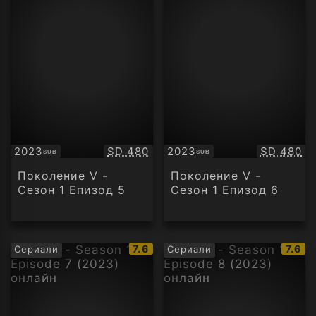
Качество:
Качество
2023
SD 480
2023
SD 480
SUB
SUB
Субтитри
Субтитри
Поколение V -
Поколение V -
Сезон 1 Епизод 5
Сезон 1 Епизод 6
IMDb
IMDb
7.6
7.6
Сериали
Сериали
рейтинг:
рейти