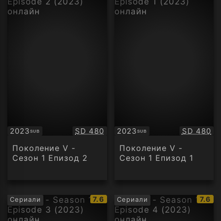
Качество:
Качество
2023
SD 480
2023
SD 480
SUB
SUB
Субтитри
Субтитри
Поколение V -
Поколение V -
Сезон 1 Епизод 2
Сезон 1 Епизод 1
IMDb
IMDb
7.6
7.6
Сериали
Сериали
рейтинг:
рейти