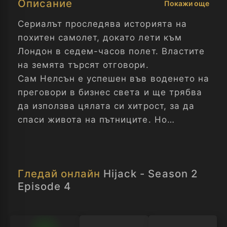
Описание
Покажи още
Сериалът проследява историята на
похитен самолет, докато лети към
Лондон в седем-часов полет. Властите
на земята търсят отговори.
Сам Нелсън е успешен във воденето на
преговори в бизнес света и ще трябва
да използва цялата си хитрост, за да
спаси живота на пътниците. Но
рисковата му стратегия може да се
окаже пагубна. Отвличане - Сезон 2
Епизод 4
Гледай онлайн
Hijack - Season 2
Episode 4