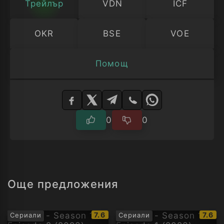
Трейлър
VDN
ICF
OKR
BSE
VOE
Помощ
Изберете
плейър
0
0
Още предложения
IMDb
IMDb
7.6
7.6
Сериали
Сериали
рейтинг:
рейти