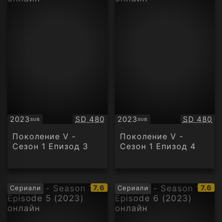
Качество:
Качество
2023
SD 480
2023
SD 480
SUB
SUB
Субтитри
Субтитри
Поколение V -
Поколение V -
Сезон 1 Епизод 3
Сезон 1 Епизод 4
IMDb
IMDb
7.6
7.6
Сериали
Сериали
рейтинг:
рейти