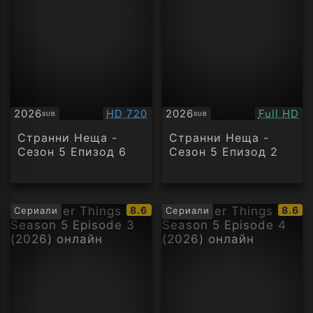
Качество:
Качество
2026
HD 720
2026
Full HD
SUB
SUB
Субтитри
Субтитри
Странни Неща -
Странни Неща -
Сезон 5 Епизод 6
Сезон 5 Епизод 2
IMDb
IMDb
8.6
8.6
Сериали
Сериали
рейтинг:
рейти