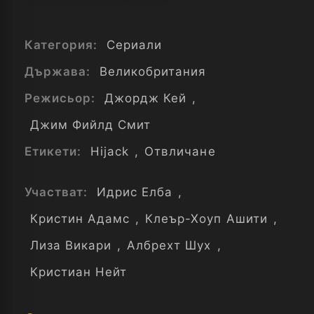
Категория:
Сериали
Държава:
Великобритания
Режисьор:
Джордж Кей
,
Джим Фийлд Смит
Етикети:
Hijack
,
Отвличане
Участват:
Идрис Елба
,
Кристин Адамс
,
Клеър-Хоуп Ашити
,
Лиза Викари
,
Албрехт Шух
,
Кристиан Нейт