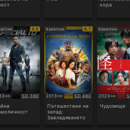
рост
хора
IMDb
IMDb
5.5
6.7
иатски
Азиатски
Азиатски
рейтинг:
рейтинг:
Качество:
Качество:
К
13
SD 360
2013
SD 480
2023
S
SUB
SUB
SUB
бтитри
Субтитри
Субтитри
айна
Пътешествие на
Чудовище
амоличност
запад:
Завладяването
на Демоните