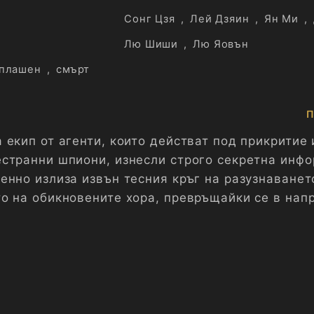
Сонг Цзя
,
Лей Дзяин
,
Ян Ми
,
Лю Шиши
,
Лю Яовън
плашен
,
смърт
П
екип от агенти, които действат под прикритие 
странни шпиони, изнесли строго секретна инф
енно излиза извън тесния кръг на разузнаванет
о на обикновените хора, превръщайки се в нап
а в сърцето на съвременен китайски мегаполис.