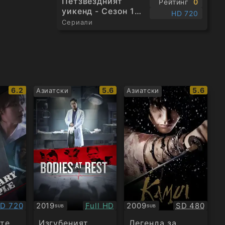
Петзвездният
Рейтинг
0
уикенд - Сезон 1
HD 720
Епизод 1
Сериали
IMDb
IMDb
IMDb
6.2
5.6
5.6
Азиатски
Азиатски
рейтинг:
рейтинг:
рейтинг
ачество:
Качество:
Качество:
D 720
2019
Full HD
2009
SD 480
SUB
SUB
Субтитри
Субтитри
те
Изгубеният
Легенда за