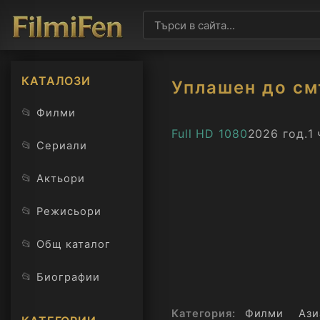
КАТАЛОЗИ
Уплашен до см
📂
Филми
Full HD 1080
2026 год.
1 
📂
Сериали
📂
Актьори
📂
Режисьори
📂
Общ каталог
📂
Биографии
Категория:
Филми
Ази