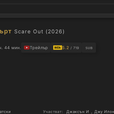
ърт
Scare Out (2026)
ч. 44 мин.
Трейлър
5.2
/ 719
IMDb
SUB
атски
Участват:
Джаксън И
,
Джу Ило