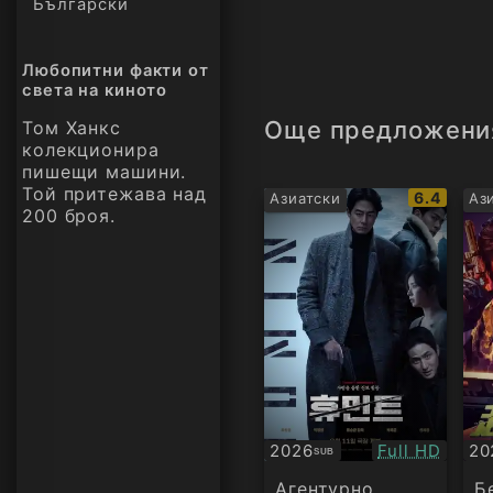
Български
Любопитни факти от
света на киното
Още предложени
Том Ханкс
колекционира
пишещи машини.
Той притежава над
IMDb
6.4
Азиатски
Аз
200 броя.
рейтинг:
Качество:
2026
Full HD
20
SUB
Субтитри
Су
Агентурно
Б