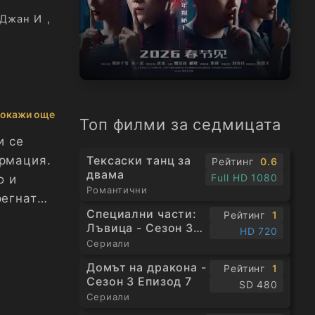
Джан И
,
окажи още
Топ филми за седмицата
и се
Тексаски танц за
ормация.
Рейтинг
0.6
двама
Full HD 1080
о и
Романтични
регната
Специални части:
Рейтинг
1
Лъвица - Сезон 3
HD 720
Епизод 1
Сериали
Домът на дракона -
Рейтинг
1
Сезон 3 Епизод 7
SD 480
Сериали