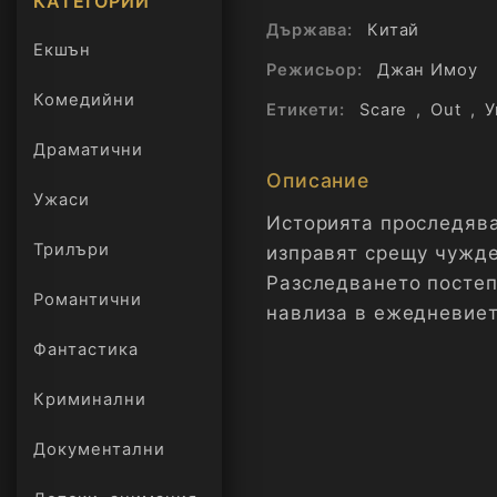
КАТЕГОРИИ
Държава:
Китай
Екшън
Режисьор:
Джан Имоу
Комедийни
Етикети:
Scare
,
Out
,
У
Драматични
Описание
Ужаси
Историята проследява 
Трилъри
изправят срещу чужде
онлайн
Разследването постеп
Романтични
навлиза в ежедневиет
игра на котка и мишк
Фантастика
Криминални
Документални