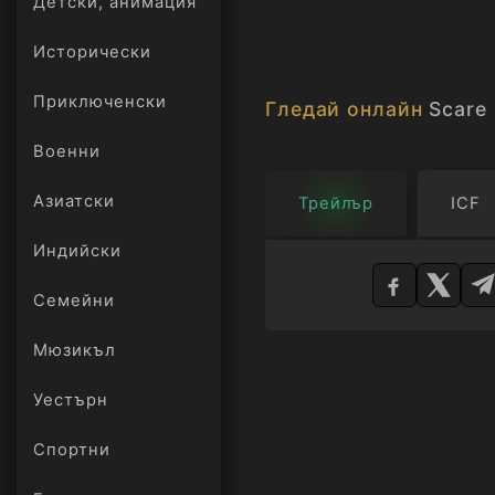
Детски, анимация
Исторически
Приключенски
Гледай онлайн
Scare
Военни
Азиатски
Трейлър
ICF
Изберете
Индийски
плейър
Семейни
Мюзикъл
Уестърн
Спортни