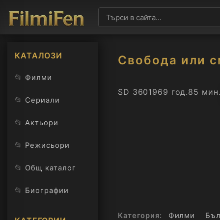
КАТАЛОЗИ
Свобода или с
📂
Филми
SD 360
1969 год.
85 мин
📂
Сериали
📂
Актьори
📂
Режисьори
📂
Общ каталог
📂
Биографии
Категория:
Филми
Бъл