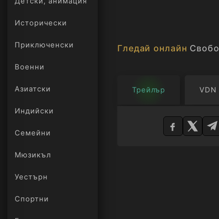
Детски, анимация
Исторически
Приключенски
Гледай онлайн
Свобо
Военни
Азиатски
Трейлър
VDN
Изберете
Индийски
плейър
Семейни
Мюзикъл
Уестърн
Спортни