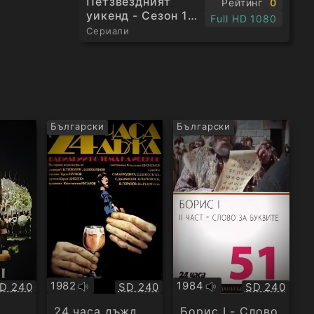
Петзвездният
Рейтинг
0
уикенд - Сезон 1
Full HD 1080
Епизод 3
Сериали
Български
Български
1982
1984
ачество:
Качество:
Качество:
D 240
SD 240
SD 240
Оригинално
Оригинално
аудио
аудио
24 часа дъжд
Борис І - Слово