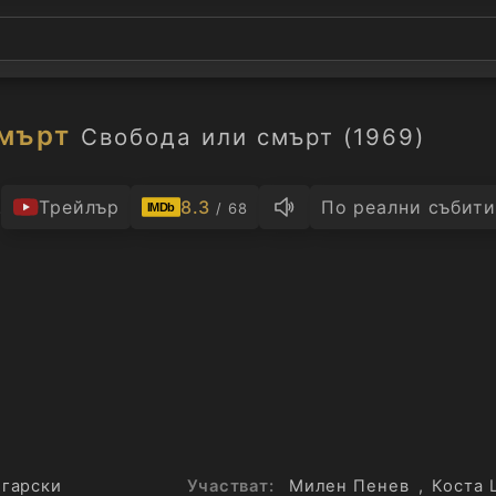
мърт
Свобода или смърт (1969)
.
Трейлър
8.3
По реални събити
/ 68
IMDb
гарски
Участват:
Милен Пенев
,
Коста 