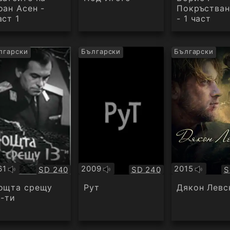
оан Асен -
Покръстван
аст 1
- 1 част
лгарски
Български
Български
61
2009
2015
Качество:
Качество:
К
SD 240
SD 240
S
игинално
Оригинално
Оригинално
дио
аудио
аудио
ощта срещу
Рут
Дякон Левс
3-ти