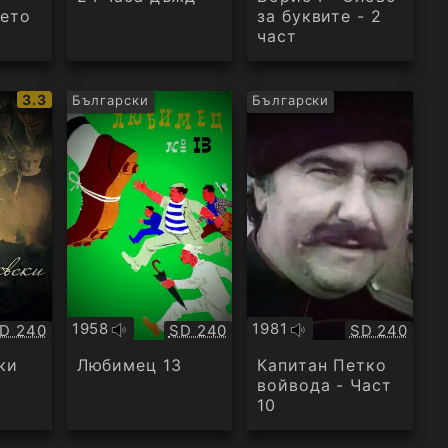
ето
за буквите - 2
част
IMDb
3.3
Български
Български
рейтинг:
1958
1981
ачество:
Качество:
Качество:
D 240
SD 240
SD 240
Оригинално
Оригинално
аудио
аудио
ки
Любимец 13
Капитан Петко
войвода - Част
10