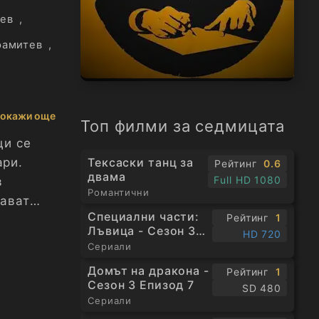
ев
,
рамитев
,
окажи още
Топ филми за седмицата
ци се
Тексаски танц за
ари.
Рейтинг
0.6
двама
Full HD 1080
в
Романтични
дават
Специални части:
Рейтинг
1
Лъвица - Сезон 3
HD 720
Епизод 1
Сериали
турските
Домът на дракона -
Рейтинг
1
Сезон 3 Епизод 7
SD 480
евръщат
Сериали