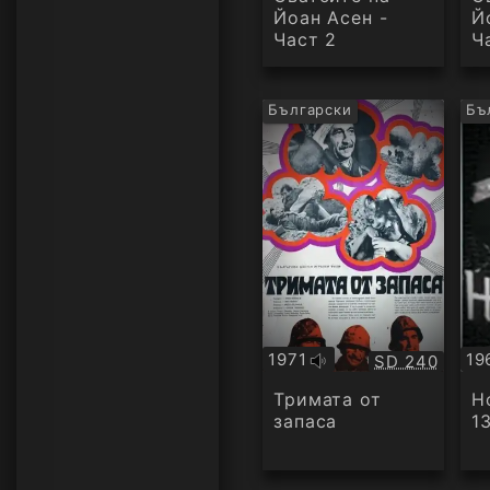
Йоан Асен -
Й
Част 2
Ч
Български
Бъ
1971
19
Качество:
SD 240
Оригинално
Ор
аудио
ау
Тримата от
Н
запаса
1