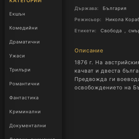
КАТЕГОРИИ
Държава:
България
Екшън
Режисьор:
Никола Кора
Комедийни
Етикети:
Свобода
,
смъ
Драматични
Описание
Ужаси
1876 г. На австрийски
Трилъри
качват и двеста бълг
онлайн
Предвожда ги воевода
Романтични
освобождението на Бъ
капитана да спре на б
Фантастика
Криминални
Пътят на четата към В
войски. Бунтът във В
Документални
четниците. Думите "С
в символ на тяхната в