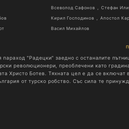
Всеволод Сафонов
,
Стефан Или
бов
Кирил Господинов
,
Апостол Ка
рт
Васил Михайлов
П
я параход "Радецки" заедно с останалите пътни
арски революционери, преоблечени като градин
та Христо Ботев. Тяхната цел е да се включат 
лгария от турско робство. Със сила те принуж
ългарския бряг.
рачанския Балкан е низ от битки и сражения с 
раца е потушен и никой не се присъединява към
вобода или смърт", извезани на знамето, се пр
яра и жертвоготовност.