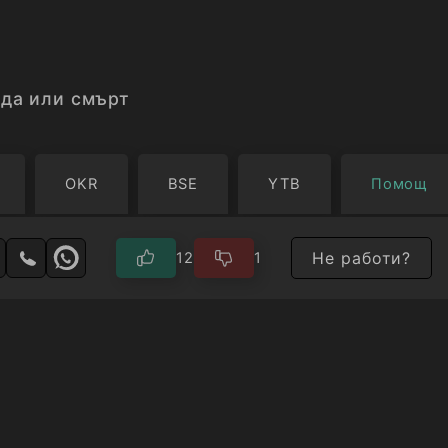
да или смърт
OKR
BSE
YTB
Помощ
Не работи?
12
1