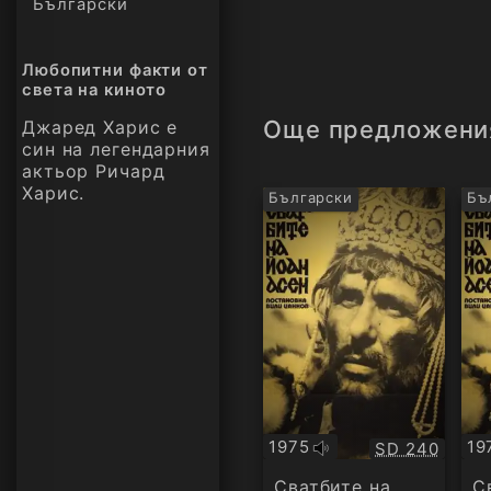
Български
Любопитни факти от
света на киното
Още предложени
Джаред Харис е
син на легендарния
актьор Ричард
Харис.
Български
Бъ
1975
19
Качество:
SD 240
Оригинално
Ор
аудио
ау
Сватбите на
С