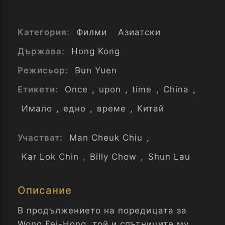
Категория:
Филми
Азиатски
Държава:
Hong Kong
Режисьор:
Bun Yuen
Етикети:
Once
,
upon
,
time
,
China
,
Имало
,
едно
,
време
,
Китай
Участват:
Man Cheuk Chiu
,
Kar Lok Chin
,
Billy Chow
,
Shun Lau
Описание
В продължението на поредицата за
Wong Fei-Hong, той и спътниците му