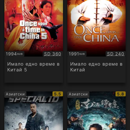
Качество:
Качество
1994
SD 360
1991
SD 240
SUB
SUB
Субтитри
Субтитри
Имало едно време в
Имало едно време в
Китай 5
Китай
IMDb
IMDb
5.5
5.8
Азиатски
Азиатски
рейтинг:
рейти