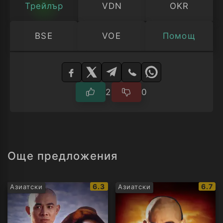
Трейлър
VDN
OKR
BSE
VOE
Помощ
Изберете
плейър
2
0
Още предложения
IMDb
IMDb
6.3
6.7
Азиатски
Азиатски
рейтинг:
рейти