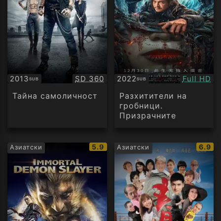
Качество:
Качество
2013
SD 360
2022
Full HD
SUB
SUB
Субтитри
Субтитри
Тайна самоличност
Разхитители на
гробници.
Призрачните
огледала
IMDb
IMDb
5.9
6.9
Азиатски
Азиатски
рейтинг:
рейти