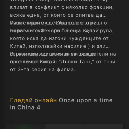
влизат в конфликт с няколко фракции,
всяка една, от които се опитва да
вземе преимущество във вътрешно
Участниците са "Обществото на
политическите спорове на Китай.
Червените Фенери " ( още една група,
която иска да изгони чужденците от
Китай, използвайки насилие ) и зли
германци, които имат за цел да
В този епизод ще станем свидетели на
превземат Китай...
още по зрелищен "Лъвки Танц" от този
от 3-та серия на филма.
Гледай онлайн
Once upon a time
in China 4