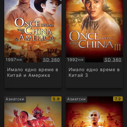
Качество:
Качество
1997
SD 360
1992
SD 360
SUB
SUB
Субтитри
Субтитри
Имало едно време в
Имало едно време в
Китай и Америка
Китай 3
IMDb
IMDb
5.9
7.2
Азиатски
Азиатски
рейтинг:
рейти