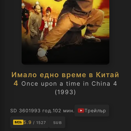
Имало едно време в Китай
4
Once upon a time in China 4
(1993)
SD 360
1993 год.
102 мин.
Трейлър
5.9
/ 1527
IMDb
SUB